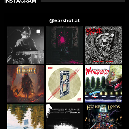
INSTAGRAM
@
earshot.at