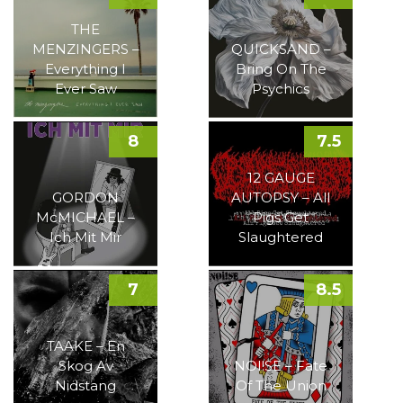
THE
MENZINGERS –
QUICKSAND –
Everything I
Bring On The
Ever Saw
Psychics
8
7.5
12 GAUGE
GORDON
AUTOPSY – All
McMICHAEL –
Pigs Get
Ich Mit Mir
Slaughtered
7
8.5
TAAKE – En
Skog Av
NOI!SE – Fate
Nidstang
Of The Union