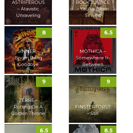
ASTRIFEROUS
ROCK JUSTICE
– Atavistic
– You’ve Been
Unraveling
Served
8
6.5
SINNER –
MOTHICA –
Boom Bang
Somewhere In
Goodbye
Between
9
9
ZERRE –
Rotting On A
FINSTERFORST
Golden Throne
– Still
6.5
8.5