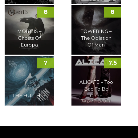
8
8
MORTIIS –
TOWERING –
Ghosts Of
The Oblation
Europa
Of Man
7
7.5
ALICATE – Too
Bad To Be
THE HU – Hun
Good