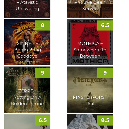
– Atavistic
– You’ve Been
Unraveling
Served
8
6.5
SINNER –
MOTHICA –
Boom Bang
Somewhere In
Goodbye
Between
9
9
ZERRE –
Rotting On A
FINSTERFORST
Golden Throne
– Still
6.5
8.5