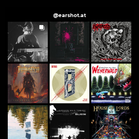
@
earshot.at