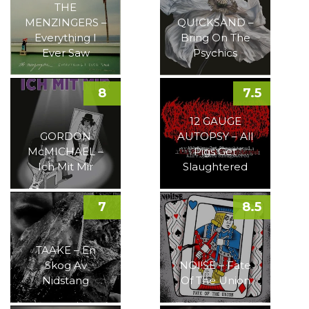
THE
MENZINGERS –
QUICKSAND –
Everything I
Bring On The
Ever Saw
Psychics
8
7.5
12 GAUGE
GORDON
AUTOPSY – All
McMICHAEL –
Pigs Get
Ich Mit Mir
Slaughtered
7
8.5
TAAKE – En
Skog Av
NOI!SE – Fate
Nidstang
Of The Union