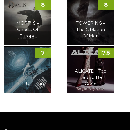
8
8
MORTIIS –
TOWERING –
Ghosts Of
The Oblation
Europa
Of Man
7
7.5
ALICATE – Too
Bad To Be
THE HU – Hun
Good