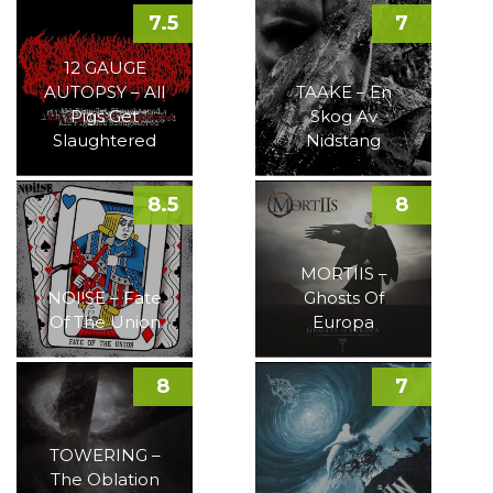
7.5
7
12 GAUGE
AUTOPSY – All
TAAKE – En
Pigs Get
Skog Av
Slaughtered
Nidstang
8.5
8
MORTIIS –
NOI!SE – Fate
Ghosts Of
Of The Union
Europa
8
7
TOWERING –
The Oblation