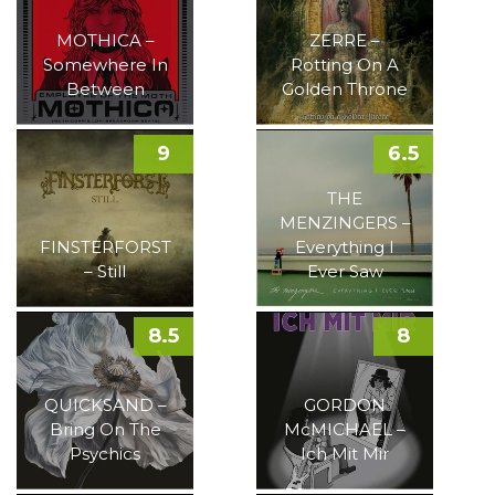
MOTHICA –
ZERRE –
Somewhere In
Rotting On A
Between
Golden Throne
9
6.5
THE
MENZINGERS –
FINSTERFORST
Everything I
– Still
Ever Saw
8.5
8
QUICKSAND –
GORDON
Bring On The
McMICHAEL –
Psychics
Ich Mit Mir