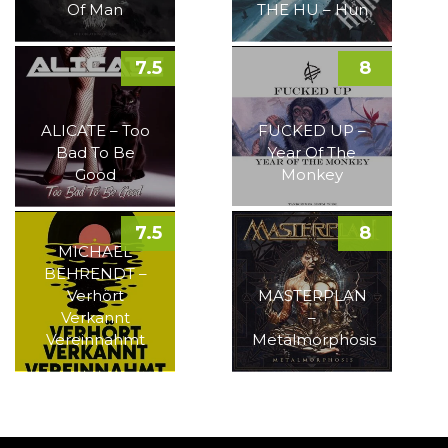
Of Man
THE HU – Hun
7.5
8
ALICATE – Too
FUCKED UP –
Bad To Be
Year Of The
Good
Monkey
7.5
8
MICHAEL
BEHRENDT –
Verhört
MASTERPLAN
Verkannt
–
Vereinnahmt
Metalmorphosis