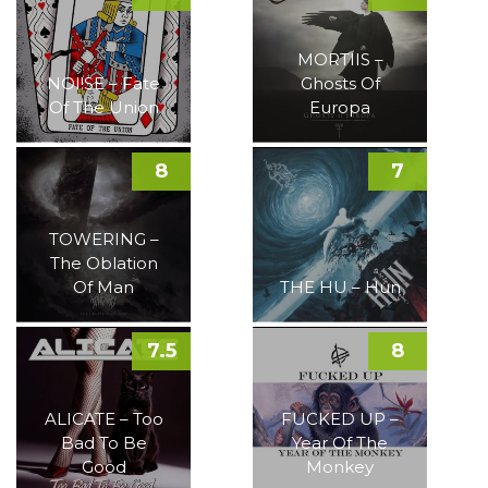
MORTIIS –
NOI!SE – Fate
Ghosts Of
Of The Union
Europa
8
7
TOWERING –
The Oblation
Of Man
THE HU – Hun
7.5
8
ALICATE – Too
FUCKED UP –
Bad To Be
Year Of The
Good
Monkey