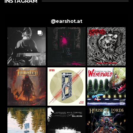
INSTAGRAM
@
earshot.at