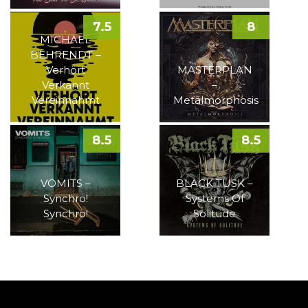
7.5
8
MICHAEL
BEHRENDT –
Verhört
MASTERPLAN
Verkannt
–
Vereinnahmt
Metalmorphosis
8.5
8.5
VOMITS –
BLACK TUSK –
Synchro!
Systems Of
Synchro!
Solitude