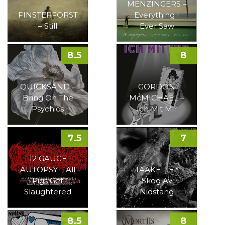
MENZINGERS –
FINSTERFORST
Everything I
– Still
Ever Saw
8.5
8
QUICKSAND –
GORDON
Bring On The
McMICHAEL –
Psychics
Ich Mit Mir
7.5
7
12 GAUGE
AUTOPSY – All
TAAKE – En
Pigs Get
Skog Av
Slaughtered
Nidstang
8.5
8