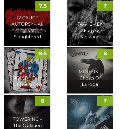
7.5
7
12 GAUGE
AUTOPSY – All
TAAKE – En
Pigs Get
Skog Av
Slaughtered
Nidstang
8.5
8
MORTIIS –
NOI!SE – Fate
Ghosts Of
Of The Union
Europa
8
7
TOWERING –
The Oblation