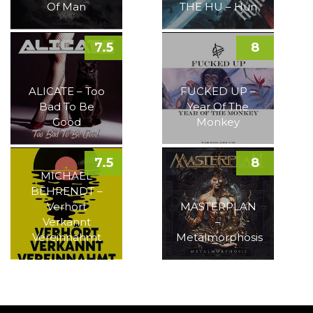
Of Man
THE HU – Hun
7.5
8
ALICATE – Too
FUCKED UP –
Bad To Be
Year Of The
Good
Monkey
7.5
8
MICHAEL
BEHRENDT –
Verhört
MASTERPLAN
Verkannt
–
Vereinnahmt
Metalmorphosis