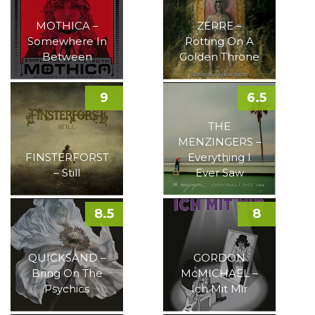
MOTHICA –
ZERRE –
Somewhere In
Rotting On A
Between
Golden Throne
9
6.5
THE
MENZINGERS –
FINSTERFORST
Everything I
– Still
Ever Saw
8.5
8
QUICKSAND –
GORDON
Bring On The
McMICHAEL –
Psychics
Ich Mit Mir