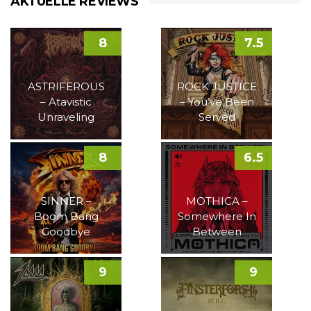
AKTUELLE REVIEWS
8
7.5
ASTRIFEROUS
ROCK JUSTICE
– Atavistic
– You’ve Been
Unraveling
Served
8
6.5
SINNER –
MOTHICA –
Boom Bang
Somewhere In
Goodbye
Between
9
9