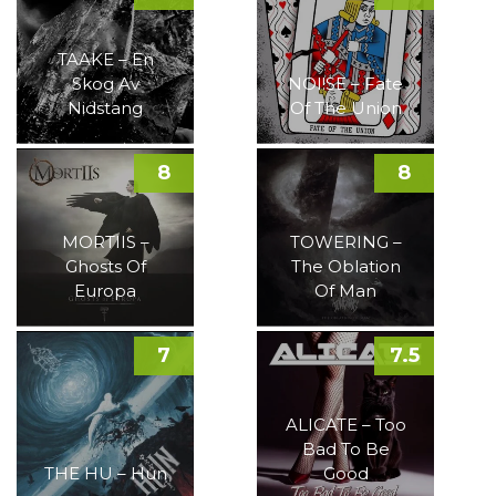
TAAKE – En
Skog Av
NOI!SE – Fate
Nidstang
Of The Union
8
8
MORTIIS –
TOWERING –
Ghosts Of
The Oblation
Europa
Of Man
7
7.5
ALICATE – Too
Bad To Be
THE HU – Hun
Good