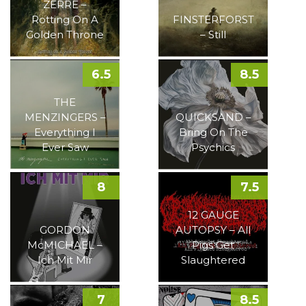
ZERRE –
Rotting On A
FINSTERFORST
Golden Throne
– Still
6.5
8.5
THE
MENZINGERS –
QUICKSAND –
Everything I
Bring On The
Ever Saw
Psychics
8
7.5
12 GAUGE
GORDON
AUTOPSY – All
McMICHAEL –
Pigs Get
Ich Mit Mir
Slaughtered
7
8.5