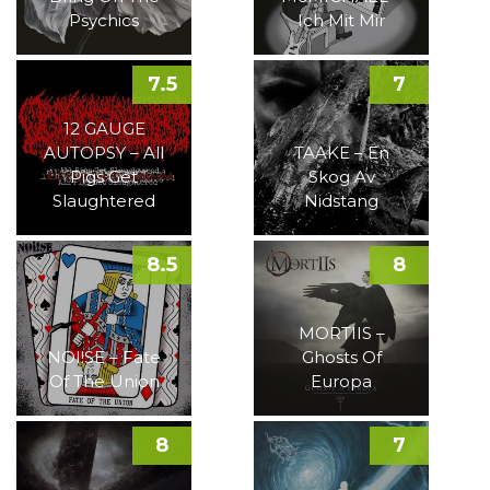
Psychics
Ich Mit Mir
7.5
7
12 GAUGE
AUTOPSY – All
TAAKE – En
Pigs Get
Skog Av
Slaughtered
Nidstang
8.5
8
MORTIIS –
NOI!SE – Fate
Ghosts Of
Of The Union
Europa
8
7