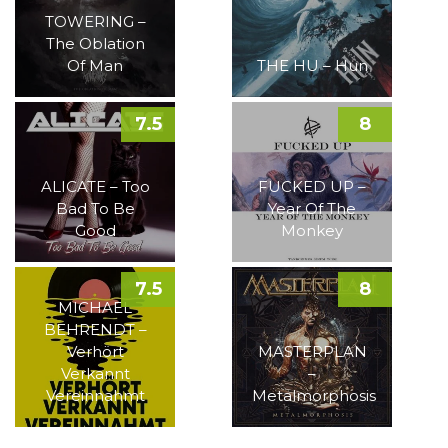
TOWERING –
The Oblation
Of Man
THE HU – Hun
7.5
8
ALICATE – Too
FUCKED UP –
Bad To Be
Year Of The
Good
Monkey
7.5
8
MICHAEL
BEHRENDT –
Verhört
MASTERPLAN
Verkannt
–
Vereinnahmt
Metalmorphosis