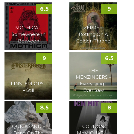
6.5
9
MOTHICA –
ZERRE –
Somewhere In
Rotting On A
Between
Golden Throne
9
6.5
THE
MENZINGERS –
FINSTERFORST
Everything I
– Still
Ever Saw
8.5
8
QUICKSAND –
GORDON
Bring On The
McMICHAEL –