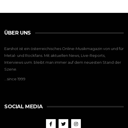
ÜBER UNS
Earshot ist ein österreichisches Online-Musikmagazin von und für
Metal- und Rockfans. Mit aktuellen News, Live-Reports,
Interviews uvm. bleibt man immer auf dem neuesten Stand der
Szene.
…since 1999
SOCIAL MEDIA