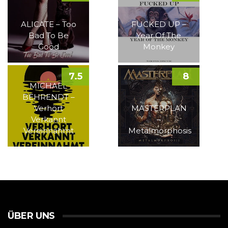
ALICATE – Too
FUCKED UP –
Bad To Be
Year Of The
Good
Monkey
7.5
8
MICHAEL
BEHRENDT –
Verhört
MASTERPLAN
Verkannt
–
Vereinnahmt
Metalmorphosis
ÜBER UNS