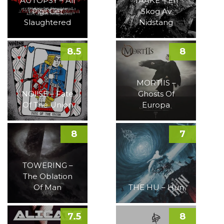
AUTOPSY – All
TAAKE – En
Pigs Get
Skog Av
Slaughtered
Nidstang
8.5
8
MORTIIS –
NOI!SE – Fate
Ghosts Of
Of The Union
Europa
8
7
TOWERING –
The Oblation
Of Man
THE HU – Hun
7.5
8