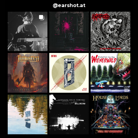
@
earshot.at