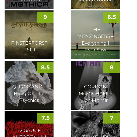
9
6.5
THE
MENZINGERS –
FINSTERFORST
Everything I
– Still
Ever Saw
8.5
8
QUICKSAND –
GORDON
Bring On The
McMICHAEL –
Psychics
Ich Mit Mir
7.5
7
12 GAUGE