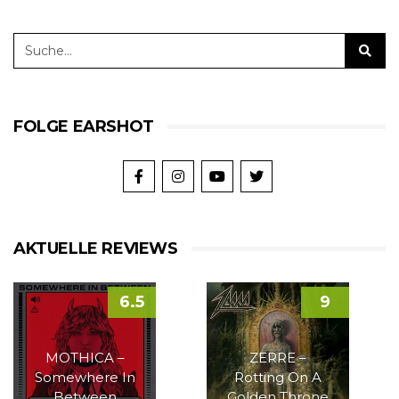
FOLGE EARSHOT
AKTUELLE REVIEWS
6.5
9
MOTHICA –
ZERRE –
Somewhere In
Rotting On A
Between
Golden Throne