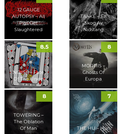
12 GAUGE
AUTOPSY – All
TAAKE – En
Pigs Get
Skog Av
Slaughtered
Nidstang
8.5
8
MORTIIS –
NOI!SE – Fate
Ghosts Of
Of The Union
Europa
8
7
TOWERING –
The Oblation
Of Man
THE HU – Hun