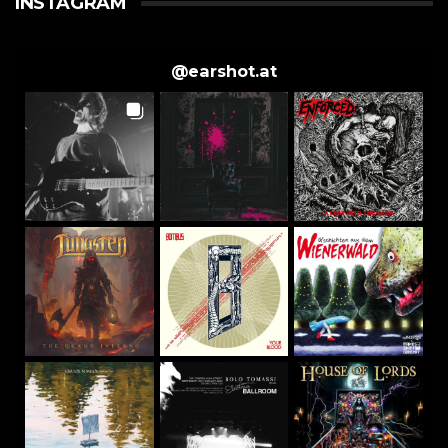
INSTAGRAM
@
earshot.at