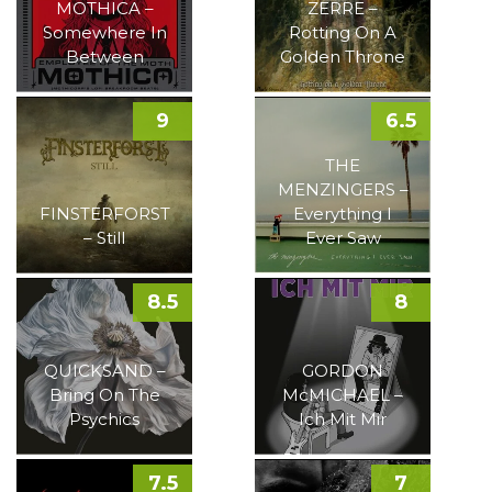
MOTHICA –
ZERRE –
Somewhere In
Rotting On A
Between
Golden Throne
9
6.5
THE
MENZINGERS –
FINSTERFORST
Everything I
– Still
Ever Saw
8.5
8
QUICKSAND –
GORDON
Bring On The
McMICHAEL –
Psychics
Ich Mit Mir
7.5
7