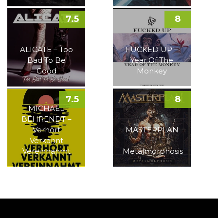
7.5
8
ALICATE – Too
FUCKED UP –
Bad To Be
Year Of The
Good
Monkey
7.5
8
MICHAEL
BEHRENDT –
Verhört
MASTERPLAN
Verkannt
–
Vereinnahmt
Metalmorphosis