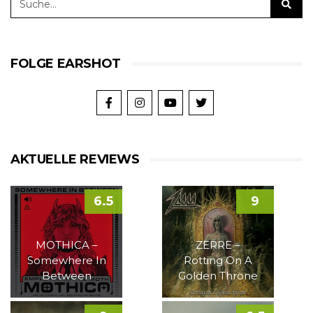
FOLGE EARSHOT
AKTUELLE REVIEWS
6.5
9
MOTHICA –
ZERRE –
Somewhere In
Rotting On A
Between
Golden Throne