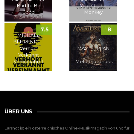
Bad To Be
Year Of The
Good
Monkey
7.5
8
MICHAEL
BEHRENDT –
Verhört
MASTERPLAN
Verkannt
–
Vereinnahmt
Metalmorphosis
ÜBER UNS
Earshot ist ein österreichisches Online-Musikmagazin von und für