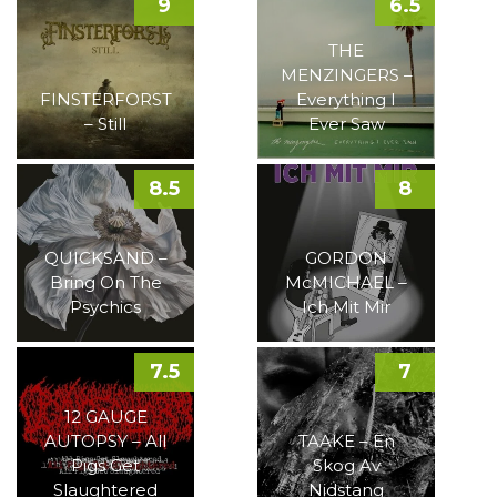
9
6.5
THE
MENZINGERS –
FINSTERFORST
Everything I
– Still
Ever Saw
8.5
8
QUICKSAND –
GORDON
Bring On The
McMICHAEL –
Psychics
Ich Mit Mir
7.5
7
12 GAUGE
AUTOPSY – All
TAAKE – En
Pigs Get
Skog Av
Slaughtered
Nidstang