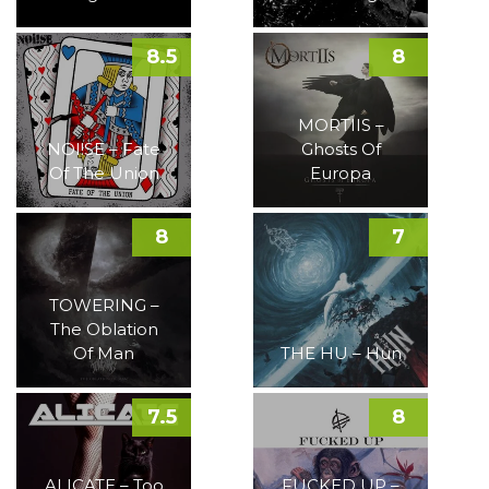
8.5
8
MORTIIS –
NOI!SE – Fate
Ghosts Of
Of The Union
Europa
8
7
TOWERING –
The Oblation
Of Man
THE HU – Hun
7.5
8
ALICATE – Too
FUCKED UP –