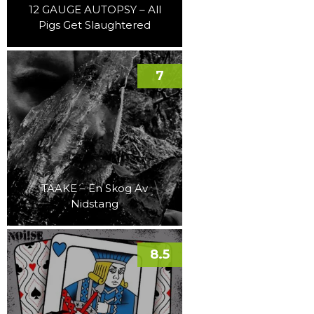
12 GAUGE AUTOPSY – All
Pigs Get Slaughtered
7
TAAKE – En Skog Av
Nidstang
8.5