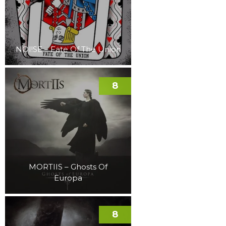
NOI!SE – Fate Of The Union
8
MORTIIS – Ghosts Of
Europa
8