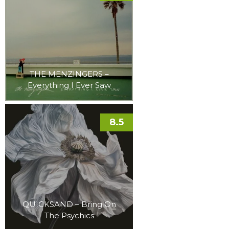
THE MENZINGERS –
Everything I Ever Saw
8.5
QUICKSAND – Bring On
The Psychics