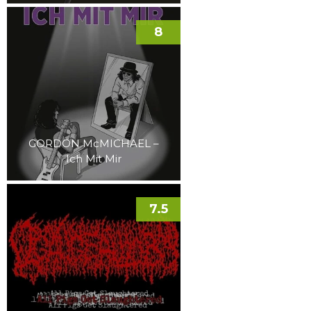
8
GORDON McMICHAEL –
Ich Mit Mir
7.5