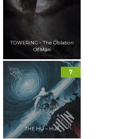
TOWERING – The Oblation
Of Man
7
THE HU – Hun