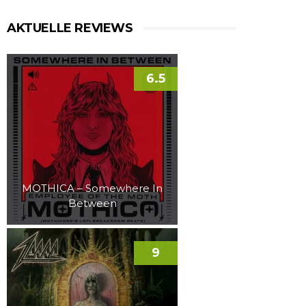
AKTUELLE REVIEWS
6.5
MOTHICA – Somewhere In
Between
9