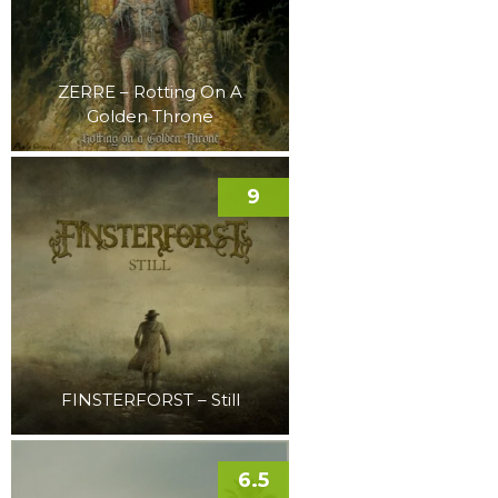
ZERRE – Rotting On A
Golden Throne
9
FINSTERFORST – Still
6.5