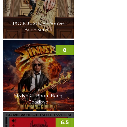
ROCK JUSTICE – You’ve
Been Served
8
SINNER – Boom Bang
Goodbye
6.5