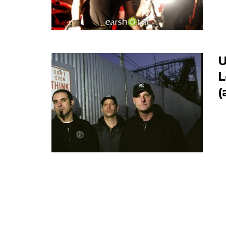
U
L
(