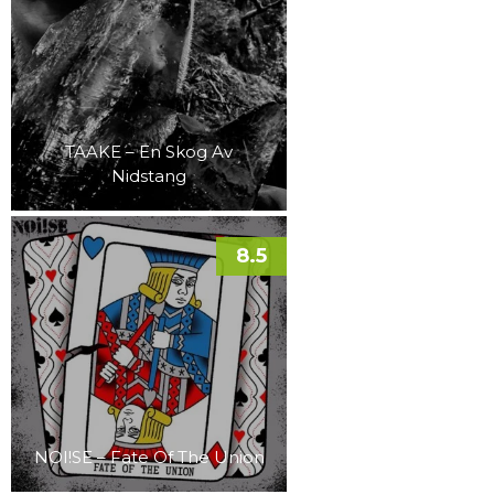
TAAKE – En Skog Av
Nidstang
8.5
NOI!SE – Fate Of The Union