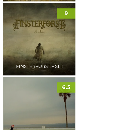
9
FINSTERFORST – Still
6.5