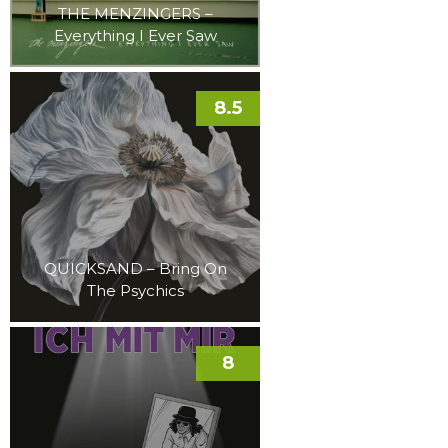
THE MENZINGERS –
Everything I Ever Saw
8.5
QUICKSAND – Bring On
The Psychics
8