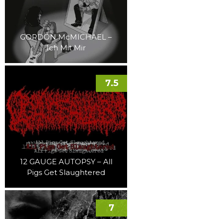
GORDON McMICHAEL –
Ich Mit Mir
7.5
12 GAUGE AUTOPSY – All
Pigs Get Slaughtered
7