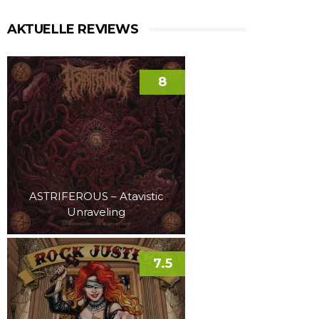
AKTUELLE REVIEWS
8
ASTRIFEROUS – Atavistic
Unraveling
7.5