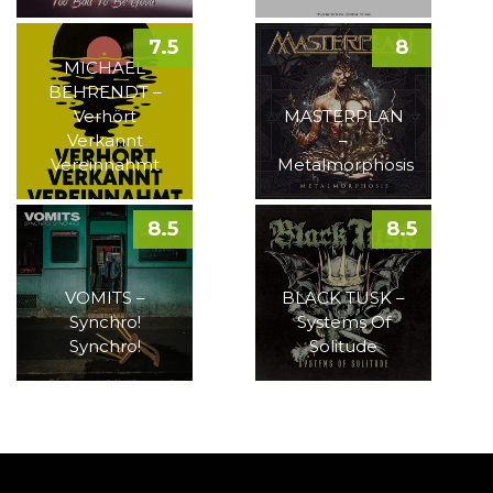
7.5
8
MICHAEL
BEHRENDT –
Verhört
MASTERPLAN
Verkannt
–
Vereinnahmt
Metalmorphosis
8.5
8.5
VOMITS –
BLACK TUSK –
Synchro!
Systems Of
Synchro!
Solitude