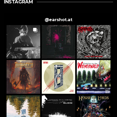
INSTAGRAM
@
earshot.at