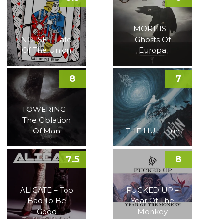
MORTIIS –
NOI!SE – Fate
Ghosts Of
Of The Union
Europa
8
7
TOWERING –
The Oblation
Of Man
THE HU – Hun
7.5
8
ALICATE – Too
FUCKED UP –
Bad To Be
Year Of The
Good
Monkey