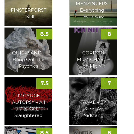
MENZINGERS –
FINSTERFORST
Everything I
– Still
Ever Saw
8.5
8
QUICKSAND –
GORDON
Bring Out The
McMICHAEL –
Psychics
Ich Mit Mir
7.5
7
12 GAUGE
AUTOPSY – All
TAAKE – En
Pigs Get
Skog Av
Slaughtered
Nidstang
8.5
8