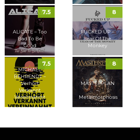
7.5
8
ALICATE – Too
FUCKED UP –
Bad To Be
Year Of The
Good
Monkey
7.5
8
MICHAEL
BEHRENDT –
Verhört
MASTERPLAN
Verkannt
–
Vereinnahmt
Metalmorphosis