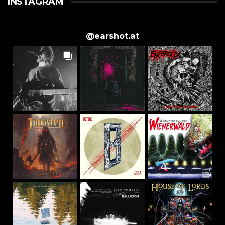
INSTAGRAM
@
earshot.at