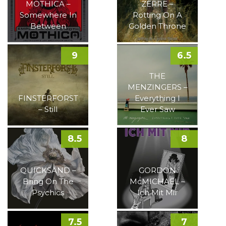
MOTHICA –
ZERRE –
Somewhere In
Rotting On A
Between
Golden Throne
9
6.5
THE
MENZINGERS –
FINSTERFORST
Everything I
– Still
Ever Saw
8.5
8
QUICKSAND –
GORDON
Bring On The
McMICHAEL –
Psychics
Ich Mit Mir
7.5
7