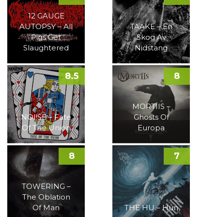
12 GAUGE
AUTOPSY – All
TAAKE – En
Pigs Get
Skog Av
Slaughtered
Nidstang
8.5
8
MORTIIS –
NOI!SE – Fate
Ghosts Of
Of The Union
Europa
8
7
TOWERING –
The Oblation
Of Man
THE HU – Hun