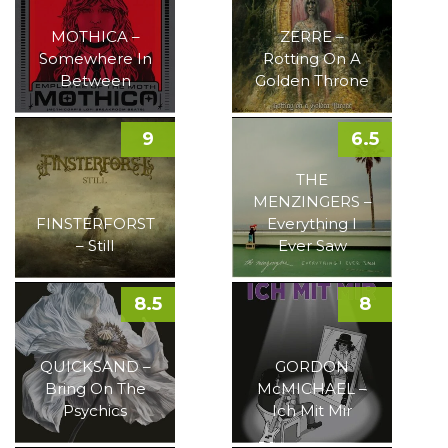
MOTHICA –
ZERRE –
Somewhere In
Rotting On A
Between
Golden Throne
9
6.5
THE
MENZINGERS –
FINSTERFORST
Everything I
– Still
Ever Saw
8.5
8
QUICKSAND –
GORDON
Bring On The
McMICHAEL –
Psychics
Ich Mit Mir