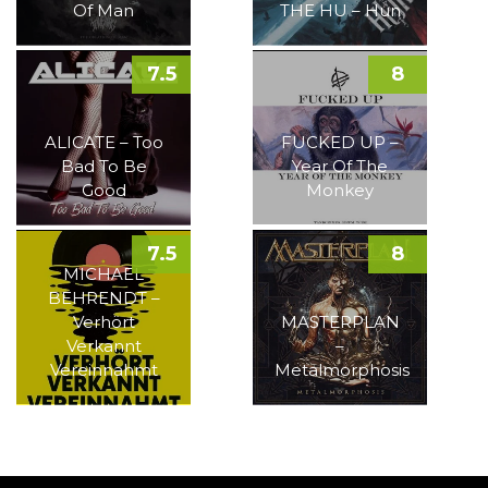
Of Man
THE HU – Hun
7.5
8
ALICATE – Too
FUCKED UP –
Bad To Be
Year Of The
Good
Monkey
7.5
8
MICHAEL
BEHRENDT –
Verhört
MASTERPLAN
Verkannt
–
Vereinnahmt
Metalmorphosis