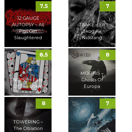
7.5
7
12 GAUGE
AUTOPSY – All
TAAKE – En
Pigs Get
Skog Av
Slaughtered
Nidstang
8.5
8
MORTIIS –
NOI!SE – Fate
Ghosts Of
Of The Union
Europa
8
7
TOWERING –
The Oblation