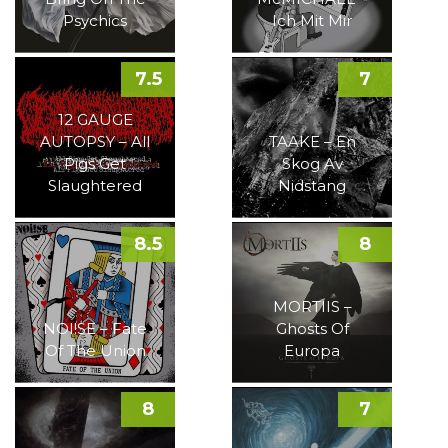
Psychics
Ich Mit Mir
7.5
7
12 GAUGE
AUTOPSY – All
TAAKE – En
Pigs Get
Skog Av
Slaughtered
Nidstang
8.5
8
MORTIIS –
NOI!SE – Fate
Ghosts Of
Of The Union
Europa
8
7