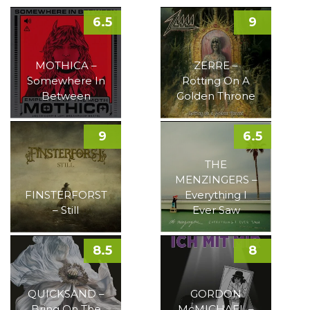
6.5
9
MOTHICA –
ZERRE –
Somewhere In
Rotting On A
Between
Golden Throne
9
6.5
THE
MENZINGERS –
FINSTERFORST
Everything I
– Still
Ever Saw
8.5
8
QUICKSAND –
GORDON
Bring On The
McMICHAEL –