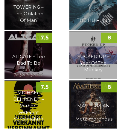
TOWERING –
The Oblation
Of Man
THE HU – Hun
7.5
8
ALICATE – Too
FUCKED UP –
Bad To Be
Year Of The
Good
Monkey
7.5
8
MICHAEL
BEHRENDT –
Verhört
MASTERPLAN
Verkannt
–
Vereinnahmt
Metalmorphosis