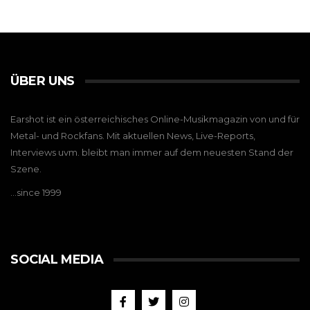
ÜBER UNS
Earshot ist ein österreichisches Online-Musikmagazin von und für
Metal- und Rockfans. Mit aktuellen News, Live-Reports,
Interviews uvm. bleibt man immer auf dem neuesten Stand der
Szene.
…since 1999
SOCIAL MEDIA