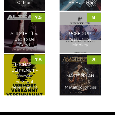
Of Man
THE HU – Hun
7.5
8
ALICATE – Too
FUCKED UP –
Bad To Be
Year Of The
Good
Monkey
7.5
8
MICHAEL
BEHRENDT –
Verhört
MASTERPLAN
Verkannt
–
Vereinnahmt
Metalmorphosis