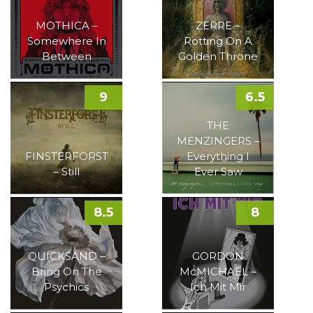
MOTHICA –
ZERRE –
Somewhere In
Rotting On A
Between
Golden Throne
9
6.5
THE
MENZINGERS –
FINSTERFORST
Everything I
– Still
Ever Saw
8.5
8
QUICKSAND –
GORDON
Bring On The
McMICHAEL –
Psychics
Ich Mit Mir