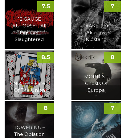
7.5
7
12 GAUGE
AUTOPSY – All
TAAKE – En
Pigs Get
Skog Av
Slaughtered
Nidstang
8.5
8
MORTIIS –
NOI!SE – Fate
Ghosts Of
Of The Union
Europa
8
7
TOWERING –
The Oblation