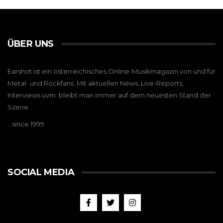
ÜBER UNS
Earshot ist ein österreichisches Online-Musikmagazin von und für
Metal- und Rockfans. Mit aktuellen News, Live-Reports,
Interviews uvm. bleibt man immer auf dem neuesten Stand der
Szene.
…since 1999
SOCIAL MEDIA