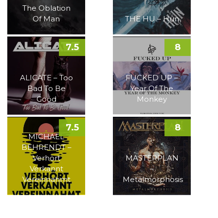
The Oblation
Of Man
THE HU – Hun
7.5
8
ALICATE – Too
FUCKED UP –
Bad To Be
Year Of The
Good
Monkey
7.5
8
MICHAEL
BEHRENDT –
Verhört
MASTERPLAN
Verkannt
–
Vereinnahmt
Metalmorphosis