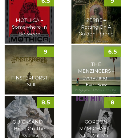
6.5
9
MOTHICA –
ZERRE –
Somewhere In
Rotting On A
Between
Golden Throne
9
6.5
THE
MENZINGERS –
FINSTERFORST
Everything I
– Still
Ever Saw
8.5
8
QUICKSAND –
GORDON
Bring On The
McMICHAEL –
Psychics
Ich Mit Mir