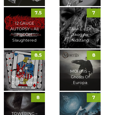
7.5
7
12 GAUGE
AUTOPSY – All
TAAKE – En
Pigs Get
Skog Av
Slaughtered
Nidstang
8.5
8
MORTIIS –
NOI!SE – Fate
Ghosts Of
Of The Union
Europa
8
7
TOWERING –