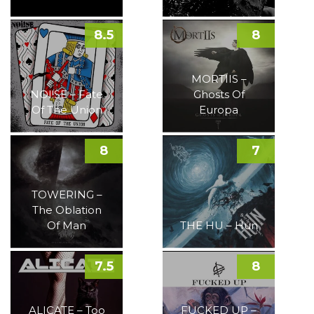
8.5
8
MORTIIS –
NOI!SE – Fate
Ghosts Of
Of The Union
Europa
8
7
TOWERING –
The Oblation
Of Man
THE HU – Hun
7.5
8
ALICATE – Too
FUCKED UP –