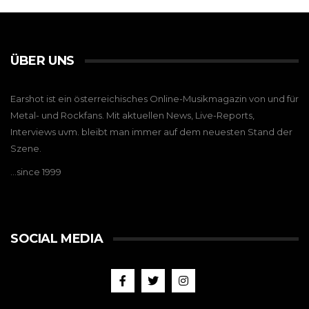
ÜBER UNS
Earshot ist ein österreichisches Online-Musikmagazin von und für
Metal- und Rockfans. Mit aktuellen News, Live-Reports,
Interviews uvm. bleibt man immer auf dem neuesten Stand der
Szene.
…since 1999
SOCIAL MEDIA