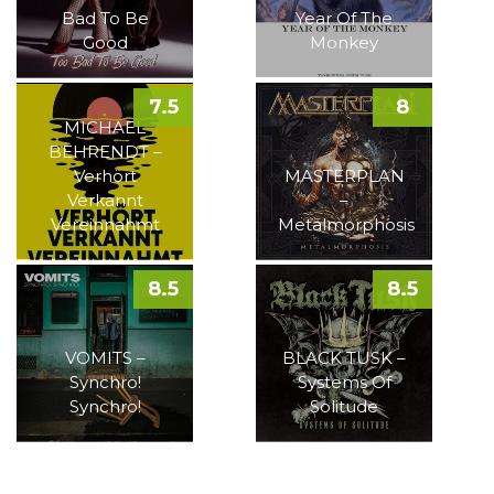
Bad To Be
Year Of The
Good
Monkey
7.5
8
MICHAEL
BEHRENDT –
Verhört
MASTERPLAN
Verkannt
–
Vereinnahmt
Metalmorphosis
8.5
8.5
VOMITS –
BLACK TUSK –
Synchro!
Systems Of
Synchro!
Solitude