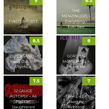
9
6.5
THE
MENZINGERS –
FINSTERFORST
Everything I
– Still
Ever Saw
8.5
8
QUICKSAND –
GORDON
Bring Out The
McMICHAEL –
Psychics
Ich Mit Mir
7.5
7
12 GAUGE
AUTOPSY – All
TAAKE – En
Pigs Get
Skog Av
Slaughtered
Nidstang