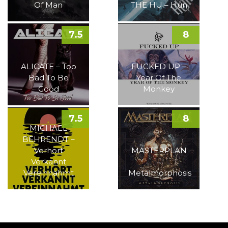
Of Man
THE HU – Hun
7.5
8
ALICATE – Too
FUCKED UP –
Bad To Be
Year Of The
Good
Monkey
7.5
8
MICHAEL
BEHRENDT –
Verhört
MASTERPLAN
Verkannt
–
Vereinnahmt
Metalmorphosis