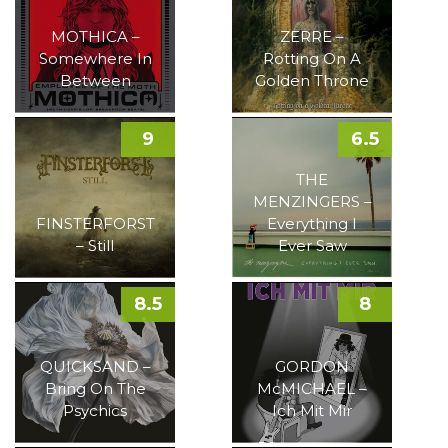
MOTHICA –
ZERRE –
Somewhere In
Rotting On A
Between
Golden Throne
9
6.5
THE
MENZINGERS –
FINSTERFORST
Everything I
– Still
Ever Saw
8.5
8
QUICKSAND –
GORDON
Bring On The
McMICHAEL –
Psychics
Ich Mit Mir