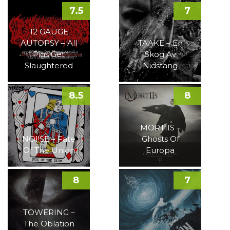
7.5
7
12 GAUGE
AUTOPSY – All
TAAKE – En
Pigs Get
Skog Av
Slaughtered
Nidstang
8.5
8
MORTIIS –
NOI!SE – Fate
Ghosts Of
Of The Union
Europa
8
7
TOWERING –
The Oblation