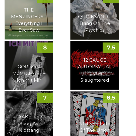
THE
MENZINGERS –
QUICKSAND –
Everything I
Bring On The
Ever Saw
Psychics
8
7.5
12 GAUGE
GORDON
AUTOPSY – All
McMICHAEL –
Pigs Get
Ich Mit Mir
Slaughtered
7
8.5
TAAKE – En
Skog Av
NOI!SE – Fate
Nidstang
Of The Union