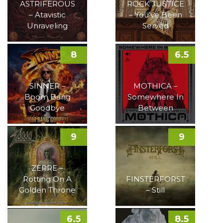
ASTRIFEROUS
ROCK JUSTICE
– Atavistic
– You’ve Been
Unraveling
Served
8
6.5
SINNER –
MOTHICA –
Boom Bang
Somewhere In
Goodbye
Between
9
9
ZERRE –
Rotting On A
FINSTERFORST
Golden Throne
– Still
6.5
8.5