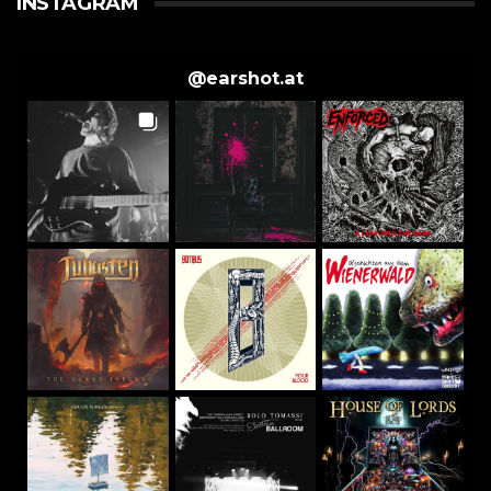
INSTAGRAM
@
earshot.at