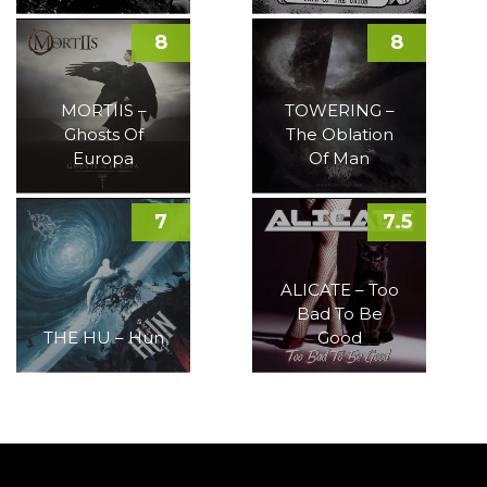
8
8
MORTIIS –
TOWERING –
Ghosts Of
The Oblation
Europa
Of Man
7
7.5
ALICATE – Too
Bad To Be
THE HU – Hun
Good