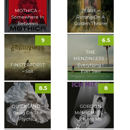
MOTHICA –
ZERRE –
Somewhere In
Rotting On A
Between
Golden Throne
9
6.5
THE
MENZINGERS –
FINSTERFORST
Everything I
– Still
Ever Saw
8.5
8
QUICKSAND –
GORDON
Bring On The
McMICHAEL –
Psychics
Ich Mit Mir