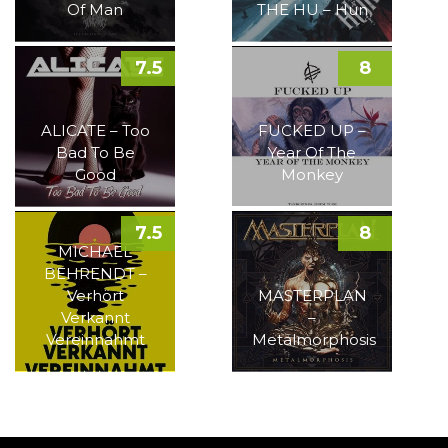
Of Man
THE HU – Hun
7.5
8
ALICATE – Too
FUCKED UP –
Bad To Be
Year Of The
Good
Monkey
7.5
8
MICHAEL
BEHRENDT –
Verhört
MASTERPLAN
Verkannt
–
Vereinnahmt
Metalmorphosis