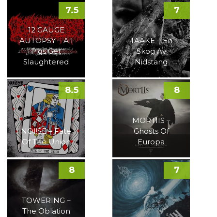
7.5
7
12 GAUGE
AUTOPSY – All
TAAKE – En
Pigs Get
Skog Av
Slaughtered
Nidstang
8.5
8
MORTIIS –
NOI!SE – Fate
Ghosts Of
Of The Union
Europa
8
7
TOWERING –
The Oblation