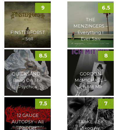
9
6.5
THE
MENZINGERS –
FINSTERFORST
Everything I
– Still
Ever Saw
8.5
8
QUICKSAND –
GORDON
Bring On The
McMICHAEL –
Psychics
Ich Mit Mir
7.5
7
12 GAUGE
AUTOPSY – All
TAAKE – En
Pigs Get
Skog Av