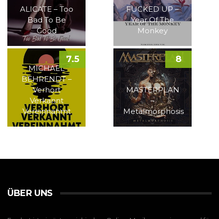
ALICATE – Too
FUCKED UP –
Bad To Be
Year Of The
Good
Monkey
7.5
8
MICHAEL
BEHRENDT –
Verhört
MASTERPLAN
Verkannt
–
Vereinnahmt
Metalmorphosis
ÜBER UNS