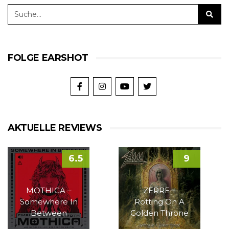
FOLGE EARSHOT
AKTUELLE REVIEWS
6.5
9
MOTHICA –
ZERRE –
Somewhere In
Rotting On A
Between
Golden Throne