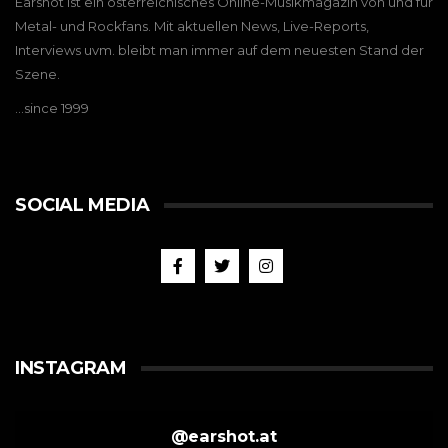
Earshot ist ein österreichisches Online-Musikmagazin von und für
Metal- und Rockfans. Mit aktuellen News, Live-Reports,
Interviews uvm. bleibt man immer auf dem neuesten Stand der
Szene.
…since 1999
SOCIAL MEDIA
INSTAGRAM
@
earshot.at