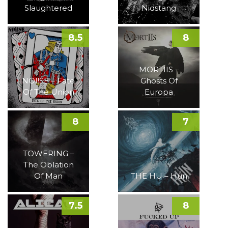
Slaughtered
Nidstang
8.5
8
MORTIIS –
NOI!SE – Fate
Ghosts Of
Of The Union
Europa
8
7
TOWERING –
The Oblation
Of Man
THE HU – Hun
7.5
8