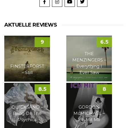
AKTUELLE REVIEWS
9
6.5
THE
MENZINGERS –
FINSTERFORST
Everything I
– Still
Ever Saw
8.5
8
QUICKSAND –
GORDON
Bring On The
McMICHAEL –
Psychics
Ich Mit Mir