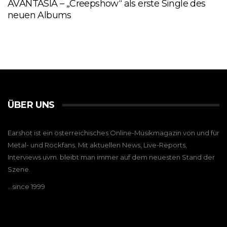
AVANTASIA – „Creepshow“ als erste Single des
neuen Albums
ÜBER UNS
Earshot ist ein österreichisches Online-Musikmagazin von und für
Metal- und Rockfans. Mit aktuellen News, Live-Reports,
Interviews uvm. bleibt man immer auf dem neuesten Stand der
Szene.
…since 1999