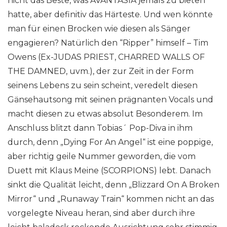
nicht das Beste, was AVANTASIA jemals zu bieten
hatte, aber definitiv das Härteste. Und wen könnte
man für einen Brocken wie diesen als Sänger
engagieren? Natürlich den “Ripper” himself – Tim
Owens (Ex-JUDAS PRIEST, CHARRED WALLS OF
THE DAMNED, uvm.), der zur Zeit in der Form
seinens Lebens zu sein scheint, veredelt diesen
Gänsehautsong mit seinen prägnanten Vocals und
macht diesen zu etwas absolut Besonderem. Im
Anschluss blitzt dann Tobias´ Pop-Diva in ihm
durch, denn „Dying For An Angel“ ist eine poppige,
aber richtig geile Nummer geworden, die vom
Duett mit Klaus Meine (SCORPIONS) lebt. Danach
sinkt die Qualität leicht, denn „Blizzard On A Broken
Mirror“ und „Runaway Train“ kommen nicht an das
vorgelegte Niveau heran, sind aber durch ihre