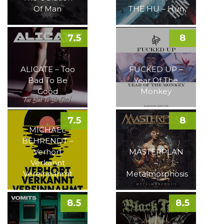
Of Man
THE HU – Hun
7.5
8
ALICATE – Too
FUCKED UP –
Bad To Be
Year Of The
Good
Monkey
7.5
8
MICHAEL
BEHRENDT –
Verhört
MASTERPLAN
Verkannt
–
Vereinnahmt
Metalmorphosis
8.5
8.5