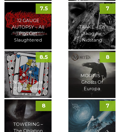
7.5
7
12 GAUGE
AUTOPSY – All
TAAKE – En
Pigs Get
Skog Av
Slaughtered
Nidstang
8.5
8
MORTIIS –
NOI!SE – Fate
Ghosts Of
Of The Union
Europa
8
7
TOWERING –
The Oblation