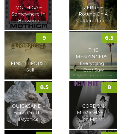
MOTHICA –
ZERRE –
Somewhere In
Rotting On A
Between
Golden Throne
9
6.5
THE
MENZINGERS –
FINSTERFORST
Everything I
– Still
Ever Saw
8.5
8
QUICKSAND –
GORDON
Bring On The
McMICHAEL –
Psychics
Ich Mit Mir