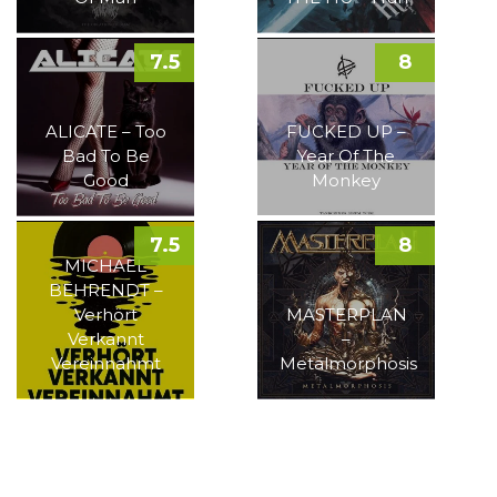
7.5
8
ALICATE – Too
FUCKED UP –
Bad To Be
Year Of The
Good
Monkey
7.5
8
MICHAEL
BEHRENDT –
Verhört
MASTERPLAN
Verkannt
–
Vereinnahmt
Metalmorphosis