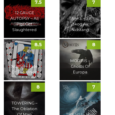
7.5
7
12 GAUGE
AUTOPSY – All
TAAKE – En
Pigs Get
Skog Av
Slaughtered
Nidstang
8.5
8
MORTIIS –
NOI!SE – Fate
Ghosts Of
Of The Union
Europa
8
7
TOWERING –
The Oblation
Of Man
THE HU – Hun