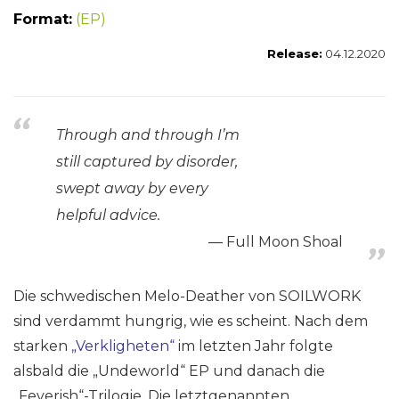
Format:
(EP)
Release:
04.12.2020
Through and through I’m
still captured by disorder,
swept away by every
helpful advice.
Full Moon Shoal
Die schwedischen Melo-Deather von SOILWORK
sind verdammt hungrig, wie es scheint. Nach dem
starken
„Verkligheten“
im letzten Jahr folgte
alsbald die „Undeworld“ EP und danach die
„Feverish“-Trilogie. Die letztgenannten