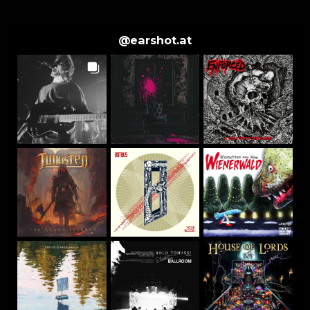
@
earshot.at