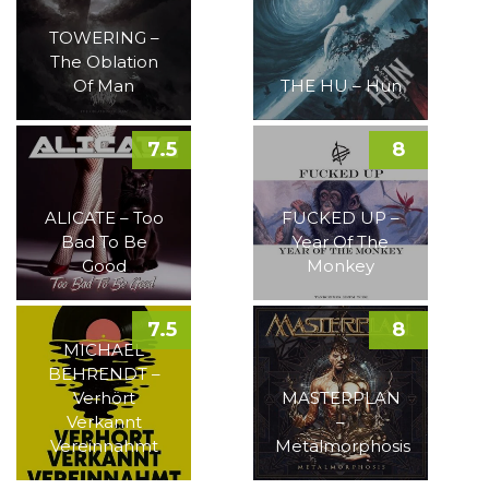
TOWERING –
The Oblation
Of Man
THE HU – Hun
7.5
8
ALICATE – Too
FUCKED UP –
Bad To Be
Year Of The
Good
Monkey
7.5
8
MICHAEL
BEHRENDT –
Verhört
MASTERPLAN
Verkannt
–
Vereinnahmt
Metalmorphosis