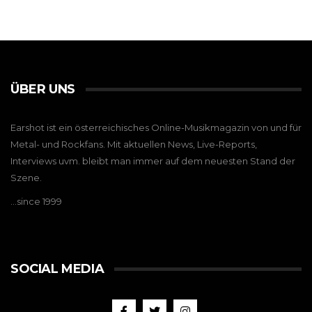
ÜBER UNS
Earshot ist ein österreichisches Online-Musikmagazin von und für
Metal- und Rockfans. Mit aktuellen News, Live-Reports,
Interviews uvm. bleibt man immer auf dem neuesten Stand der
Szene.
…since 1999
SOCIAL MEDIA