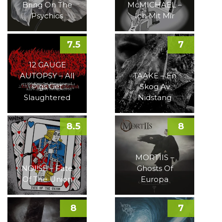
Bring On The
McMICHAEL –
Psychics
Ich Mit Mir
7.5
7
12 GAUGE
AUTOPSY – All
TAAKE – En
Pigs Get
Skog Av
Slaughtered
Nidstang
8.5
8
MORTIIS –
NOI!SE – Fate
Ghosts Of
Of The Union
Europa
8
7