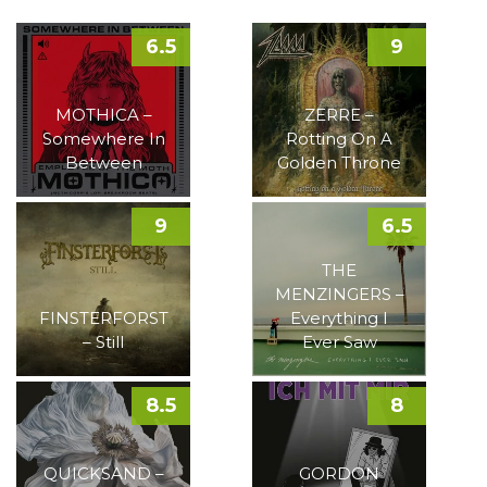
6.5
9
MOTHICA –
ZERRE –
Somewhere In
Rotting On A
Between
Golden Throne
9
6.5
THE
MENZINGERS –
FINSTERFORST
Everything I
– Still
Ever Saw
8.5
8
QUICKSAND –
GORDON