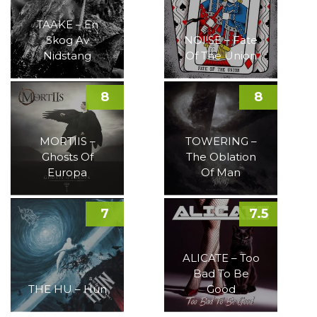
TAAKE – En
Skog Av
NOI!SE – Fate
Nidstang
Of The Union
8
8
MORTIIS –
TOWERING –
Ghosts Of
The Oblation
Europa
Of Man
7
7.5
ALICATE – Too
Bad To Be
THE HU – Hun
Good