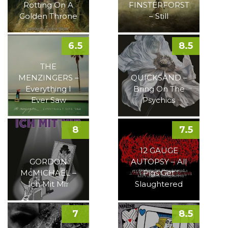
Rotting On A
FINSTERFORST
Golden Throne
– Still
6.5
8.5
THE
MENZINGERS –
QUICKSAND –
Everything I
Bring On The
Ever Saw
Psychics
8
7.5
12 GAUGE
GORDON
AUTOPSY – All
McMICHAEL –
Pigs Get
Ich Mit Mir
Slaughtered
7
8.5