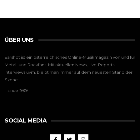
ÜBER UNS
Earshot ist ein österreichisches Online-Musikmagazin von und für
Metal- und Rockfans. Mit aktuellen News, Live-Reports,
Interviews uvm. bleibt man immer auf dem neuesten Stand der
Szene.
…since 1999
SOCIAL MEDIA