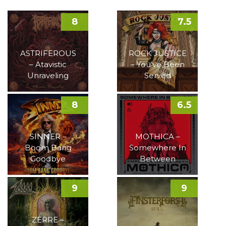
8
7.5
ASTRIFEROUS
ROCK JUSTICE
– Atavistic
– You’ve Been
Unraveling
Served
8
6.5
SINNER –
MOTHICA –
Boom Bang
Somewhere In
Goodbye
Between
9
9
ZERRE –