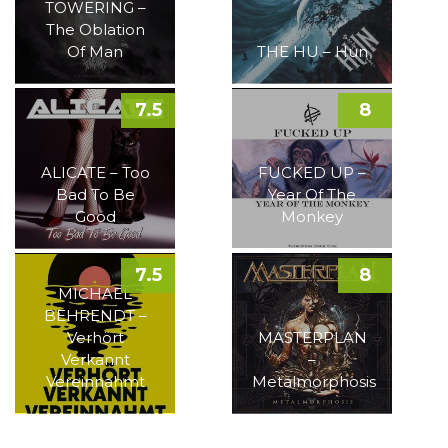
TOWERING –
The Oblation
Of Man
THE HU – Hun
7.5
8
ALICATE – Too
FUCKED UP –
Bad To Be
Year Of The
Good
Monkey
7.5
8
MICHAEL
BEHRENDT –
Verhört
MASTERPLAN
Verkannt
–
Vereinnahmt
Metalmorphosis