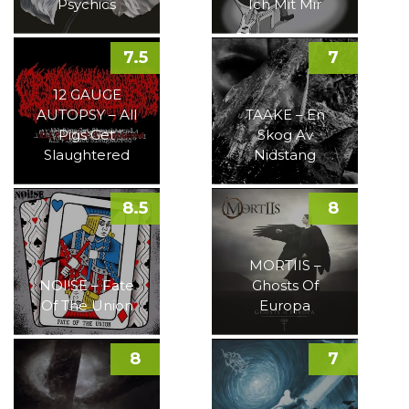
Psychics
Ich Mit Mir
7.5
7
12 GAUGE
AUTOPSY – All
TAAKE – En
Pigs Get
Skog Av
Slaughtered
Nidstang
8.5
8
MORTIIS –
NOI!SE – Fate
Ghosts Of
Of The Union
Europa
8
7