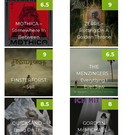
6.5
9
MOTHICA –
ZERRE –
Somewhere In
Rotting On A
Between
Golden Throne
9
6.5
THE
MENZINGERS –
FINSTERFORST
Everything I
– Still
Ever Saw
8.5
8
QUICKSAND –
GORDON
Bring On The
McMICHAEL –