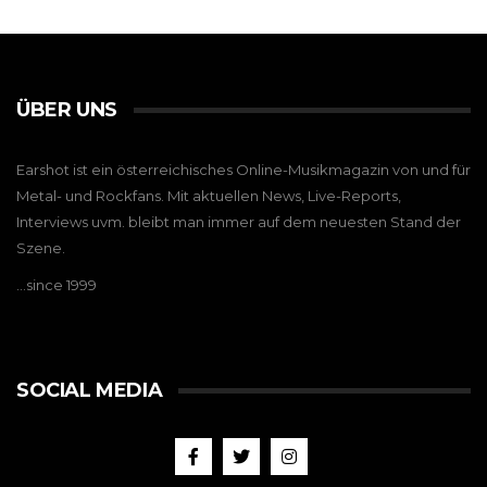
ÜBER UNS
Earshot ist ein österreichisches Online-Musikmagazin von und für
Metal- und Rockfans. Mit aktuellen News, Live-Reports,
Interviews uvm. bleibt man immer auf dem neuesten Stand der
Szene.
…since 1999
SOCIAL MEDIA