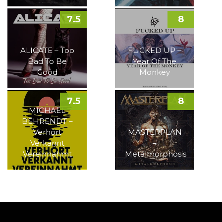
7.5
8
ALICATE – Too
FUCKED UP –
Bad To Be
Year Of The
Good
Monkey
7.5
8
MICHAEL
BEHRENDT –
Verhört
MASTERPLAN
Verkannt
–
Vereinnahmt
Metalmorphosis