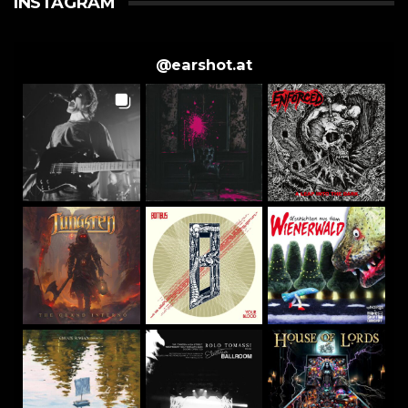
INSTAGRAM
@
earshot.at