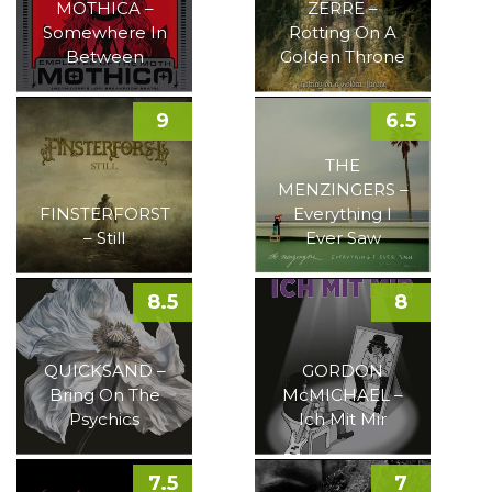
MOTHICA –
ZERRE –
Somewhere In
Rotting On A
Between
Golden Throne
9
6.5
THE
MENZINGERS –
FINSTERFORST
Everything I
– Still
Ever Saw
8.5
8
QUICKSAND –
GORDON
Bring On The
McMICHAEL –
Psychics
Ich Mit Mir
7.5
7