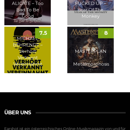
ALICATE – Too
FUCKED UP –
Bad To Be
Year Of The
Good
Monkey
7.5
8
MICHAEL
BEHRENDT –
Verhört
MASTERPLAN
Verkannt
–
Vereinnahmt
Metalmorphosis
ÜBER UNS
Earshot ist ein österreichisches Online-Musikmagazin von und für