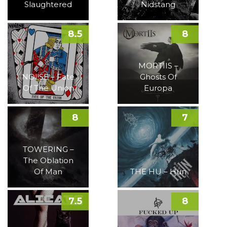
Slaughtered
Nidstang
8.5
8
MORTIIS –
NOI!SE – Fate
Ghosts Of
Of The Union
Europa
8
7
TOWERING –
The Oblation
Of Man
THE HU – Hun
7.5
8