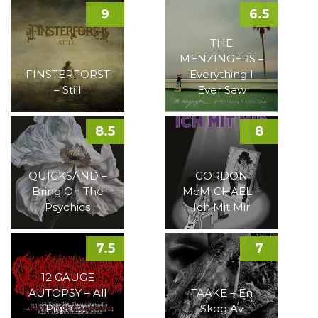
9
6.5
THE
MENZINGERS –
FINSTERFORST
Everything I
– Still
Ever Saw
8.5
8
QUICKSAND –
GORDON
Bring On The
McMICHAEL –
Psychics
Ich Mit Mir
7.5
7
12 GAUGE
AUTOPSY – All
TAAKE – En
Pigs Get
Skog Av