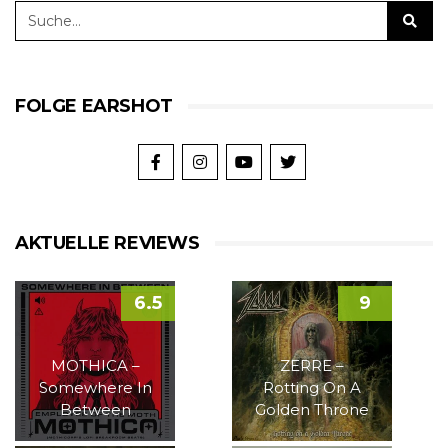
FOLGE EARSHOT
AKTUELLE REVIEWS
6.5
9
MOTHICA –
ZERRE –
Somewhere In
Rotting On A
Between
Golden Throne