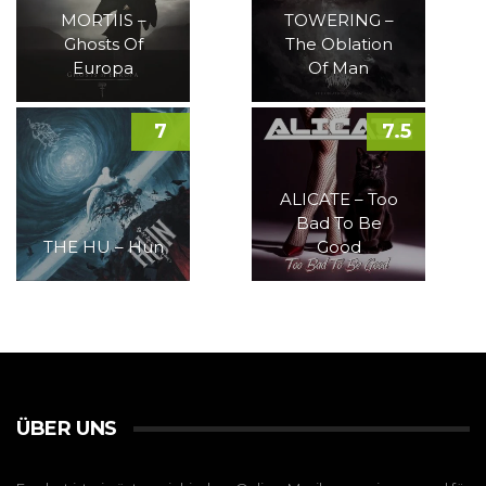
MORTIIS –
TOWERING –
Ghosts Of
The Oblation
Europa
Of Man
7
7.5
ALICATE – Too
Bad To Be
THE HU – Hun
Good
ÜBER UNS