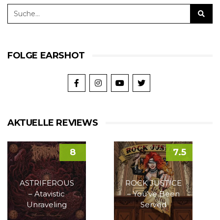
FOLGE EARSHOT
AKTUELLE REVIEWS
8
7.5
ASTRIFEROUS
ROCK JUSTICE
– Atavistic
– You’ve Been
Unraveling
Served