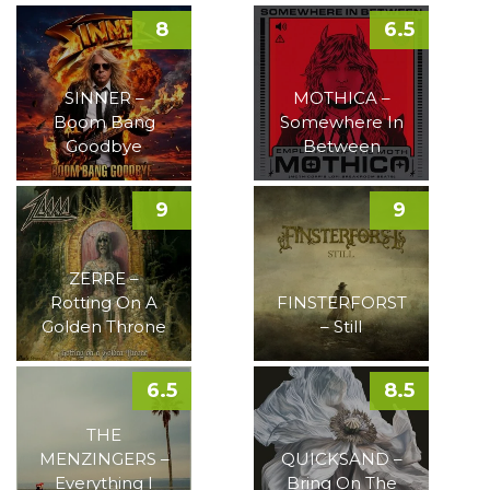
8
6.5
SINNER –
MOTHICA –
Boom Bang
Somewhere In
Goodbye
Between
9
9
ZERRE –
Rotting On A
FINSTERFORST
Golden Throne
– Still
6.5
8.5
THE
MENZINGERS –
QUICKSAND –
Everything I
Bring On The