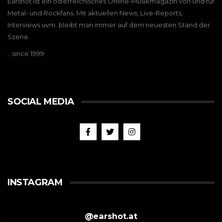
Earshot ist ein österreichisches Online-Musikmagazin von und für
Metal- und Rockfans. Mit aktuellen News, Live-Reports,
Interviews uvm. bleibt man immer auf dem neuesten Stand der
Szene.
…since 1999
SOCIAL MEDIA
INSTAGRAM
@
earshot.at