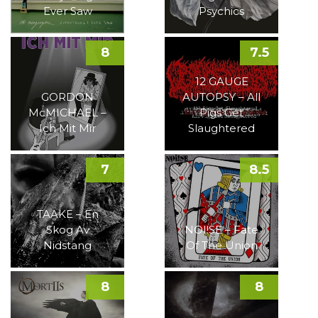
Ever Saw
Psychics
8
7.5
12 GAUGE
GORDON
AUTOPSY – All
McMICHAEL –
Pigs Get
Ich Mit Mir
Slaughtered
7
8.5
TAAKE – En
Skog Av
NOI!SE – Fate
Nidstang
Of The Union
8
8