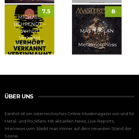
7.5
8
MICHAEL
BEHRENDT –
Verhört
MASTERPLAN
Verkannt
–
Vereinnahmt
Metalmorphosis
ÜBER UNS
Earshot ist ein österreichisches Online-Musikmagazin von und für
Metal- und Rockfans. Mit aktuellen News, Live-Reports,
Interviews uvm. bleibt man immer auf dem neuesten Stand der
Szene.