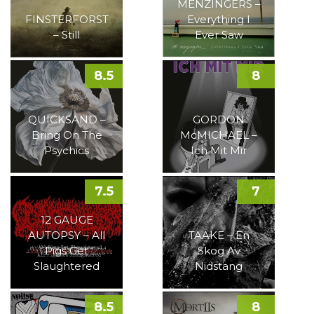
MENZINGERS –
FINSTERFORST
Everything I
– Still
Ever Saw
8.5
8
QUICKSAND –
GORDON
Bring On The
McMICHAEL –
Psychics
Ich Mit Mir
7.5
7
12 GAUGE
AUTOPSY – All
TAAKE – En
Pigs Get
Skog Av
Slaughtered
Nidstang
8.5
8