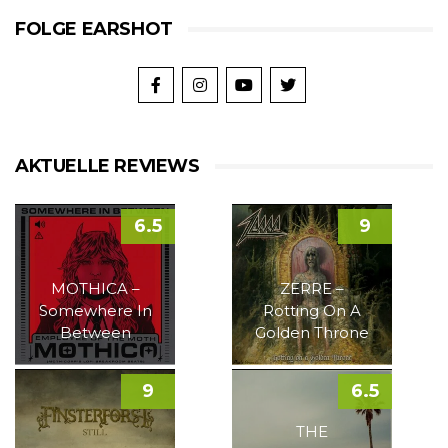
FOLGE EARSHOT
AKTUELLE REVIEWS
6.5
9
MOTHICA –
ZERRE –
Somewhere In
Rotting On A
Between
Golden Throne
9
6.5
THE