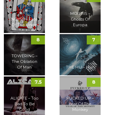
MORTIIS –
NOI!SE – Fate
Ghosts Of
Of The Union
Europa
8
7
TOWERING –
The Oblation
Of Man
THE HU – Hun
7.5
8
ALICATE – Too
FUCKED UP –
Bad To Be
Year Of The
Good
Monkey