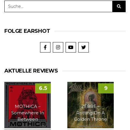
FOLGE EARSHOT
AKTUELLE REVIEWS
6.5
9
MOTHICA –
ZERRE –
Somewhere In
Rotting On A
Between
Golden Throne