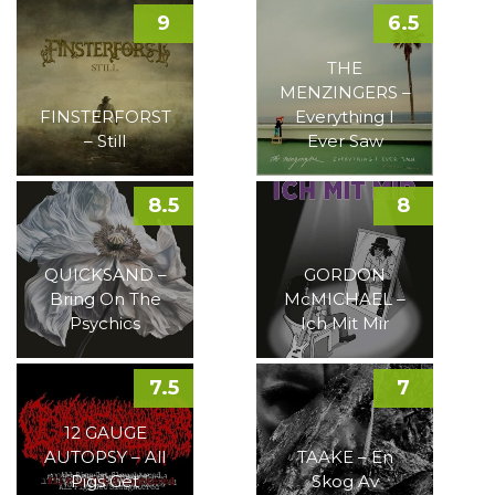
9
6.5
THE
MENZINGERS –
FINSTERFORST
Everything I
– Still
Ever Saw
8.5
8
QUICKSAND –
GORDON
Bring On The
McMICHAEL –
Psychics
Ich Mit Mir
7.5
7
12 GAUGE
AUTOPSY – All
TAAKE – En
Pigs Get
Skog Av