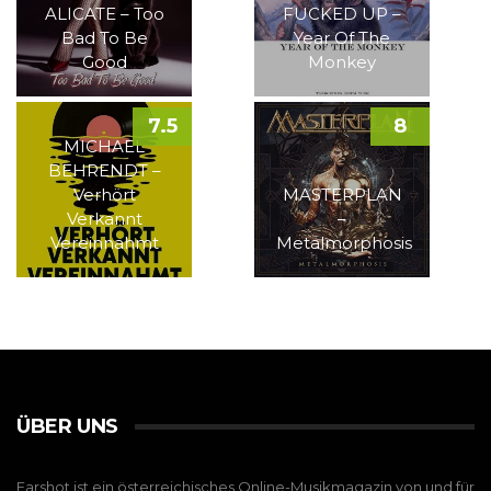
ALICATE – Too
FUCKED UP –
Bad To Be
Year Of The
Good
Monkey
7.5
8
MICHAEL
BEHRENDT –
Verhört
MASTERPLAN
Verkannt
–
Vereinnahmt
Metalmorphosis
ÜBER UNS
Earshot ist ein österreichisches Online-Musikmagazin von und für