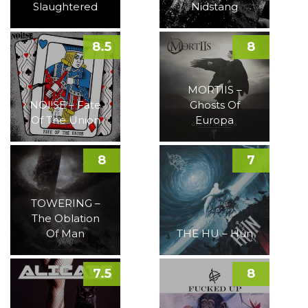
Slaughtered
Nidstang
8.5
8
MORTIIS –
NOI!SE – Fate
Ghosts Of
Of The Union
Europa
8
7
TOWERING –
The Oblation
Of Man
THE HU – Hun
7.5
8