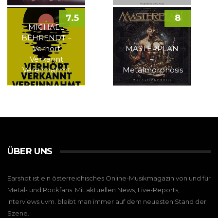
7.5
8
MICHAEL
BEHRENDT –
Verhört
MASTERPLAN
Verkannt
–
Vereinnahmt
Metalmorphosis
ÜBER UNS
Earshot ist ein österreichisches Online-Musikmagazin von und für
Metal- und Rockfans. Mit aktuellen News, Live-Reports,
Interviews uvm. bleibt man immer auf dem neuesten Stand der
Szene.