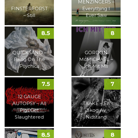
MENZINGERS –
FINSTERFORST
Everything I
– Still
Ever Saw
8.5
8
QUICKSAND –
GORDON
Bring On The
McMICHAEL –
Psychics
Ich Mit Mir
7.5
7
12 GAUGE
AUTOPSY – All
TAAKE – En
Pigs Get
Skog Av
Slaughtered
Nidstang
8.5
8