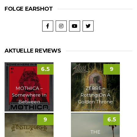
FOLGE EARSHOT
AKTUELLE REVIEWS
6.5
9
MOTHICA –
ZERRE –
Somewhere In
Rotting On A
Between
Golden Throne
9
6.5
THE