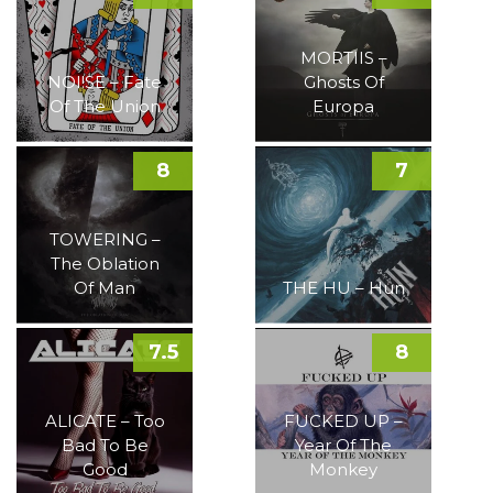
MORTIIS –
NOI!SE – Fate
Ghosts Of
Of The Union
Europa
8
7
TOWERING –
The Oblation
Of Man
THE HU – Hun
7.5
8
ALICATE – Too
FUCKED UP –
Bad To Be
Year Of The
Good
Monkey