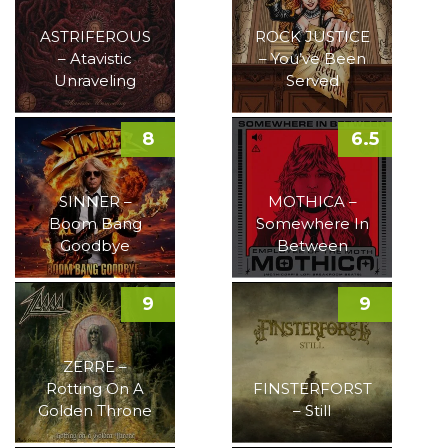
ASTRIFEROUS
ROCK JUSTICE
– Atavistic
– You’ve Been
Unraveling
Served
8
6.5
SINNER –
MOTHICA –
Boom Bang
Somewhere In
Goodbye
Between
9
9
ZERRE –
Rotting On A
FINSTERFORST
Golden Throne
– Still