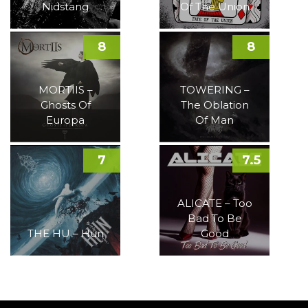
Nidstang
Of The Union
8
8
MORTIIS –
TOWERING –
Ghosts Of
The Oblation
Europa
Of Man
7
7.5
ALICATE – Too
Bad To Be
THE HU – Hun
Good