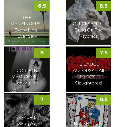
6.5
8.5
THE
MENZINGERS –
QUICKSAND –
Everything I
Bring On The
Ever Saw
Psychics
8
7.5
12 GAUGE
GORDON
AUTOPSY – All
McMICHAEL –
Pigs Get
Ich Mit Mir
Slaughtered
7
8.5
TAAKE – En
Skog Av
NOI!SE – Fate