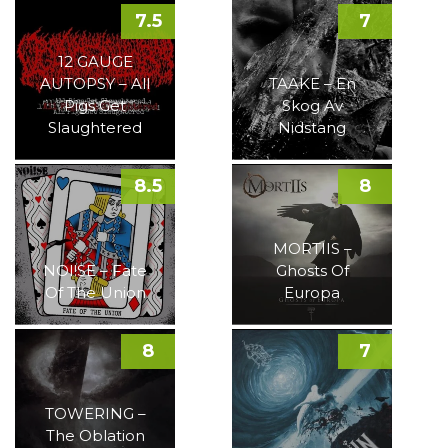
7.5
7
12 GAUGE
AUTOPSY – All
TAAKE – En
Pigs Get
Skog Av
Slaughtered
Nidstang
8.5
8
MORTIIS –
NOI!SE – Fate
Ghosts Of
Of The Union
Europa
8
7
TOWERING –
The Oblation