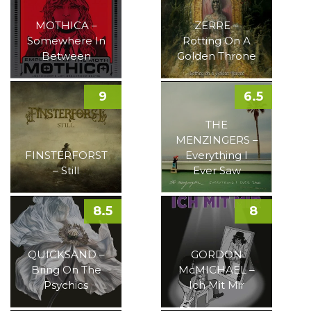
MOTHICA –
ZERRE –
Somewhere In
Rotting On A
Between
Golden Throne
9
6.5
THE
MENZINGERS –
FINSTERFORST
Everything I
– Still
Ever Saw
8.5
8
QUICKSAND –
GORDON
Bring On The
McMICHAEL –
Psychics
Ich Mit Mir