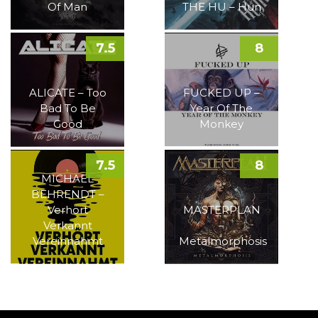
Of Man
THE HU – Hun
7.5
8
ALICATE – Too
FUCKED UP –
Bad To Be
Year Of The
Good
Monkey
7.5
8
MICHAEL
BEHRENDT –
Verhört
MASTERPLAN
Verkannt
–
Vereinnahmt
Metalmorphosis