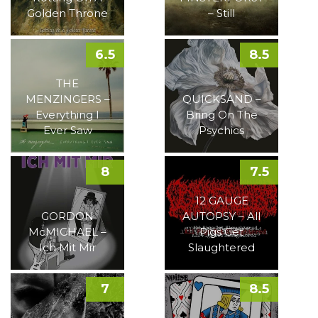
Golden Throne
– Still
6.5
8.5
THE
MENZINGERS –
QUICKSAND –
Everything I
Bring On The
Ever Saw
Psychics
8
7.5
12 GAUGE
GORDON
AUTOPSY – All
McMICHAEL –
Pigs Get
Ich Mit Mir
Slaughtered
7
8.5