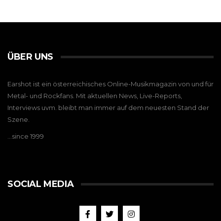
ÜBER UNS
Earshot ist ein österreichisches Online-Musikmagazin von und für
Metal- und Rockfans. Mit aktuellen News, Live-Reports,
Interviews uvm. bleibt man immer auf dem neuesten Stand der
Szene.
…since 1999
SOCIAL MEDIA