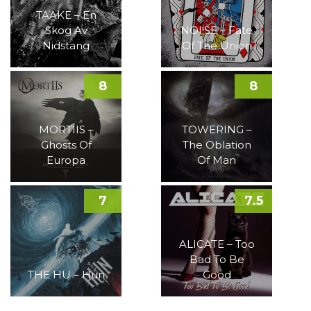
TAAKE – En
Skog Av
NOI!SE – Fate
Nidstang
Of The Union
8
8
MORTIIS –
TOWERING –
Ghosts Of
The Oblation
Europa
Of Man
7
7.5
ALICATE – Too
Bad To Be
THE HU – Hun
Good