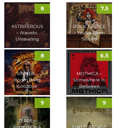
8
7.5
ASTRIFEROUS
ROCK JUSTICE
– Atavistic
– You’ve Been
Unraveling
Served
8
6.5
SINNER –
MOTHICA –
Boom Bang
Somewhere In
Goodbye
Between
9
9
ZERRE –
Rotting On A
FINSTERFORST