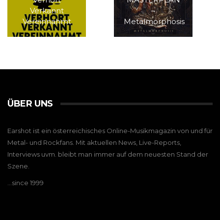
Verkannt
–
Vereinnahmt
Metalmorphosis
ÜBER UNS
Earshot ist ein österreichisches Online-Musikmagazin von und für
Metal- und Rockfans. Mit aktuellen News, Live-Reports,
Interviews uvm. bleibt man immer auf dem neuesten Stand der
Szene.
…since 1999