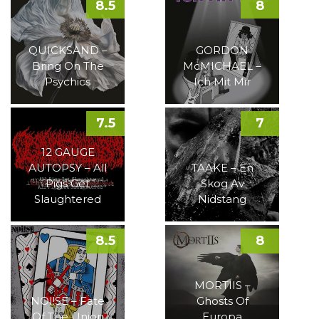
8.5
8
QUICKSAND –
GORDON
Bring On The
McMICHAEL –
Psychics
Ich Mit Mir
7.5
7
12 GAUGE
AUTOPSY – All
TAAKE – En
Pigs Get
Skog Av
Slaughtered
Nidstang
8.5
8
MORTIIS –
NOI!SE – Fate
Ghosts Of
Of The Union
Europa