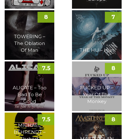
8
7
TOWERING –
The Oblation
Of Man
THE HU – Hun
7.5
8
ALICATE – Too
FUCKED UP –
Bad To Be
Year Of The
Good
Monkey
7.5
8
MICHAEL
BEHRENDT –
Verhört
MASTERPLAN