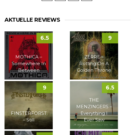
AKTUELLE REVIEWS
6.5
9
MOTHICA –
ZERRE –
Somewhere In
Rotting On A
Between
Golden Throne
9
6.5
THE
MENZINGERS –
FINSTERFORST
Everything I
– Still
Ever Saw