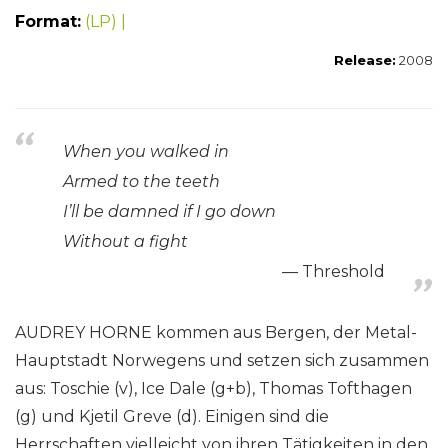
Format:
(LP) |
Release:
2008
When you walked in
Armed to the teeth
I’ll be damned if I go down
Without a fight
Threshold
AUDREY HORNE kommen aus Bergen, der Metal-
Hauptstadt Norwegens und setzen sich zusammen
aus: Toschie (v), Ice Dale (g+b), Thomas Tofthagen
(g) und Kjetil Greve (d). Einigen sind die
Herrschaften vielleicht von ihren Tätigkeiten in den