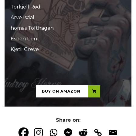
Torkjell Rød
Arve Isdal
homas Tofthagen
Espen Lien
Kjetil Greve
...
BUY ON AMAZON
Share on: