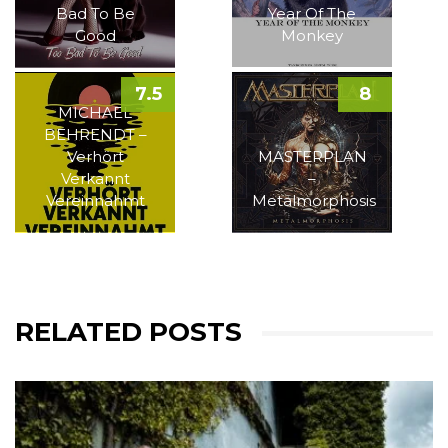
Bad To Be
Year Of The
Good
Monkey
7.5
8
MICHAEL
BEHRENDT –
Verhört
MASTERPLAN
Verkannt
–
Vereinnahmt
Metalmorphosis
RELATED POSTS