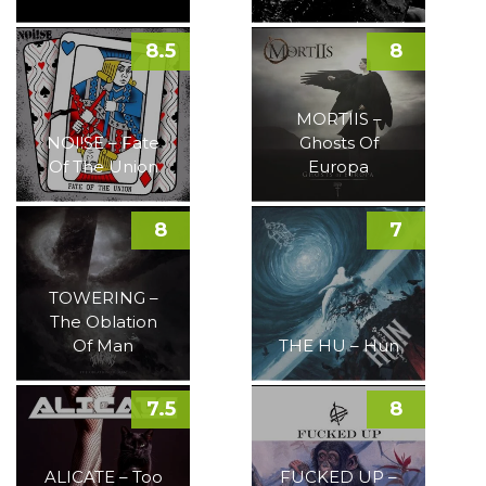
8.5
8
MORTIIS –
NOI!SE – Fate
Ghosts Of
Of The Union
Europa
8
7
TOWERING –
The Oblation
Of Man
THE HU – Hun
7.5
8
ALICATE – Too
FUCKED UP –