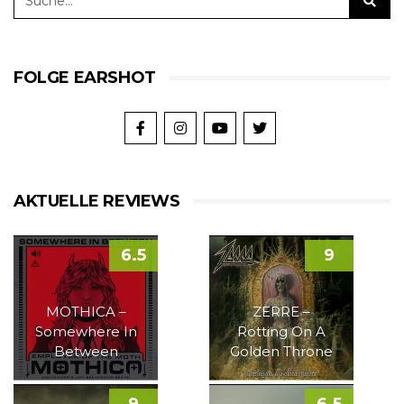
FOLGE EARSHOT
AKTUELLE REVIEWS
6.5
9
MOTHICA –
ZERRE –
Somewhere In
Rotting On A
Between
Golden Throne