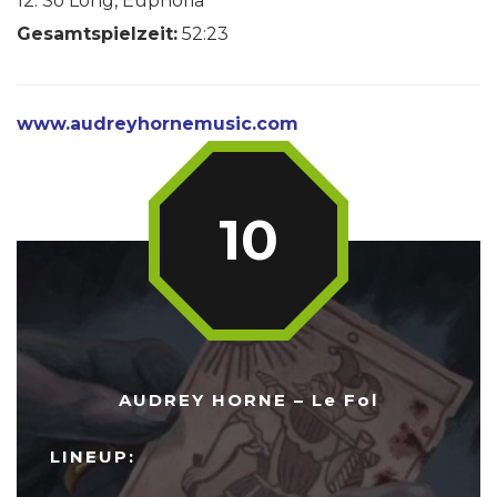
12. So Long, Euphoria
Gesamtspielzeit:
52:23
www.audreyhornemusic.com
10
AUDREY HORNE – Le Fol
LINEUP: