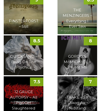
9
6.5
THE
MENZINGERS –
FINSTERFORST
Everything I
– Still
Ever Saw
8.5
8
QUICKSAND –
GORDON
Bring On The
McMICHAEL –
Psychics
Ich Mit Mir
7.5
7
12 GAUGE
AUTOPSY – All
TAAKE – En
Pigs Get
Skog Av
Slaughtered
Nidstang