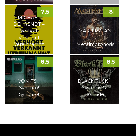
7.5
8
MICHAEL
BEHRENDT –
Verhört
MASTERPLAN
Verkannt
–
Vereinnahmt
Metalmorphosis
8.5
8.5
VOMITS –
BLACK TUSK –
Synchro!
Systems Of
Synchro!
Solitude