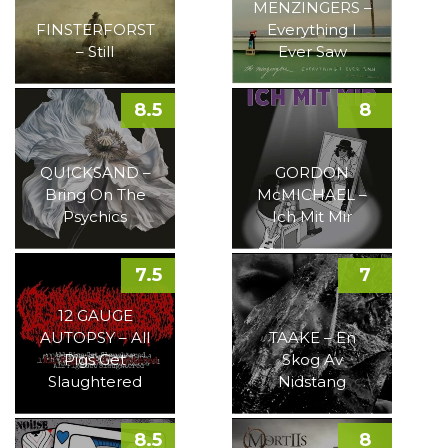
MENZINGERS –
FINSTERFORST
Everything I
– Still
Ever Saw
8.5
8
QUICKSAND –
GORDON
Bring On The
McMICHAEL –
Psychics
Ich Mit Mir
7.5
7
12 GAUGE
AUTOPSY – All
TAAKE – En
Pigs Get
Skog Av
Slaughtered
Nidstang
8.5
8