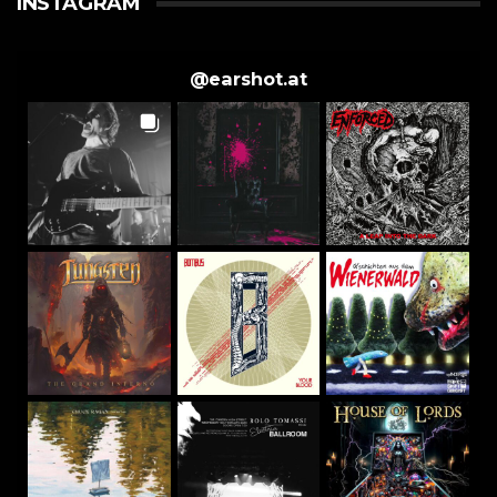
INSTAGRAM
@
earshot.at