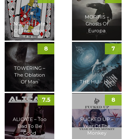
MORTIIS –
NOI!SE – Fate
Ghosts Of
Of The Union
Europa
8
7
TOWERING –
The Oblation
Of Man
THE HU – Hun
7.5
8
ALICATE – Too
FUCKED UP –
Bad To Be
Year Of The
Good
Monkey