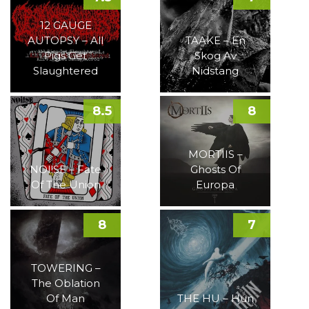
12 GAUGE
AUTOPSY – All
TAAKE – En
Pigs Get
Skog Av
Slaughtered
Nidstang
8.5
8
MORTIIS –
NOI!SE – Fate
Ghosts Of
Of The Union
Europa
8
7
TOWERING –
The Oblation
Of Man
THE HU – Hun