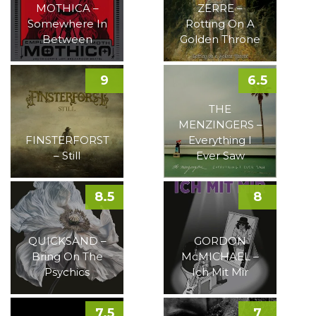
MOTHICA –
ZERRE –
Somewhere In
Rotting On A
Between
Golden Throne
9
6.5
THE
MENZINGERS –
FINSTERFORST
Everything I
– Still
Ever Saw
8.5
8
QUICKSAND –
GORDON
Bring On The
McMICHAEL –
Psychics
Ich Mit Mir
7.5
7