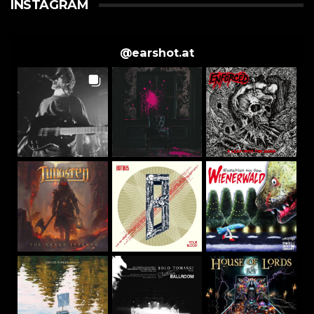
INSTAGRAM
@
earshot.at