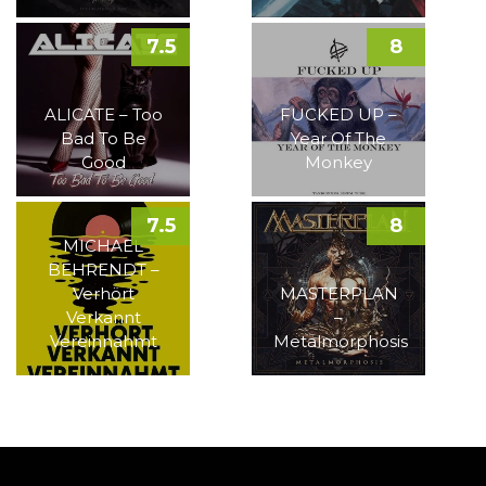
7.5
8
ALICATE – Too
FUCKED UP –
Bad To Be
Year Of The
Good
Monkey
7.5
8
MICHAEL
BEHRENDT –
Verhört
MASTERPLAN
Verkannt
–
Vereinnahmt
Metalmorphosis