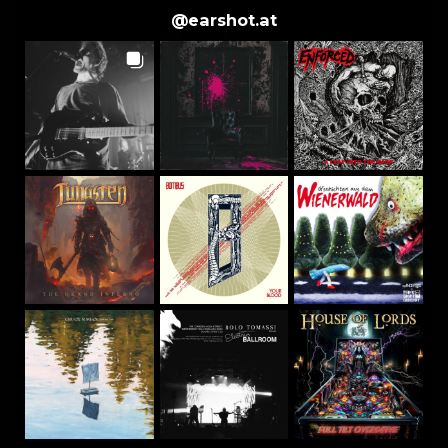
@
earshot.at