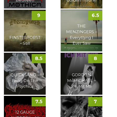
Between
Golden Throne
9
6.5
THE
MENZINGERS –
FINSTERFORST
Everything I
– Still
Ever Saw
8.5
8
QUICKSAND –
GORDON
Bring On The
McMICHAEL –
Psychics
Ich Mit Mir
7.5
7
12 GAUGE