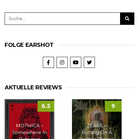
FOLGE EARSHOT
AKTUELLE REVIEWS
6.5
9
MOTHICA –
ZERRE –
Somewhere In
Rotting On A