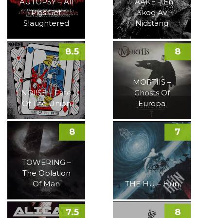
AUTOPSY – All
TAAKE – En
Pigs Get
Skog Av
Slaughtered
Nidstang
8.5
8
MORTIIS –
NOI!SE – Fate
Ghosts Of
Of The Union
Europa
8
7
TOWERING –
The Oblation
Of Man
THE HU – Hun
7.5
8