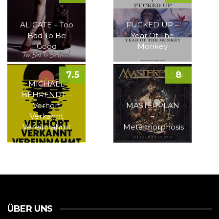
ALICATE – Too
FUCKED UP –
Bad To Be
Year Of The
Good
Monkey
7.5
8
MICHAEL
BEHRENDT –
Verhört
MASTERPLAN
Verkannt
–
Vereinnahmt
Metalmorphosis
ÜBER UNS