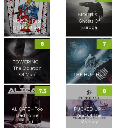
MORTIIS –
NOI!SE – Fate
Ghosts Of
Of The Union
Europa
8
7
TOWERING –
The Oblation
Of Man
THE HU – Hun
7.5
8
ALICATE – Too
FUCKED UP –
Bad To Be
Year Of The
Good
Monkey