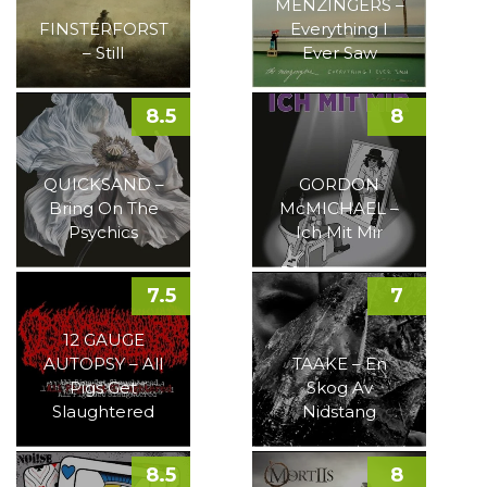
MENZINGERS –
FINSTERFORST
Everything I
– Still
Ever Saw
8.5
8
QUICKSAND –
GORDON
Bring On The
McMICHAEL –
Psychics
Ich Mit Mir
7.5
7
12 GAUGE
AUTOPSY – All
TAAKE – En
Pigs Get
Skog Av
Slaughtered
Nidstang
8.5
8