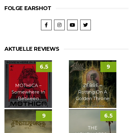
FOLGE EARSHOT
AKTUELLE REVIEWS
6.5
9
MOTHICA –
ZERRE –
Somewhere In
Rotting On A
Between
Golden Throne
9
6.5
THE