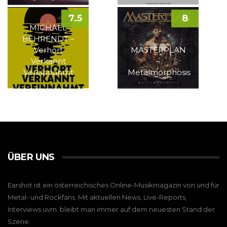
7.5
8
MICHAEL
BEHRENDT –
Verhört
MASTERPLAN
Verkannt
–
Vereinnahmt
Metalmorphosis
ÜBER UNS
Earshot ist ein österreichisches Online-Musikmagazin von und für
Metal- und Rockfans. Mit aktuellen News, Live-Reports,
Interviews uvm. bleibt man immer auf dem neuesten Stand der
Szene.