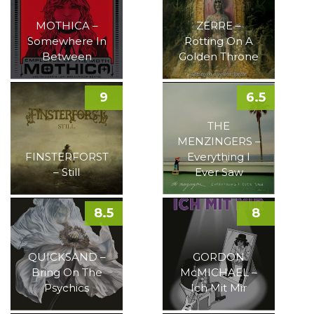
MOTHICA –
ZERRE –
Somewhere In
Rotting On A
Between
Golden Throne
9
6.5
THE
MENZINGERS –
FINSTERFORST
Everything I
– Still
Ever Saw
8.5
8
QUICKSAND –
GORDON
Bring On The
McMICHAEL –
Psychics
Ich Mit Mir