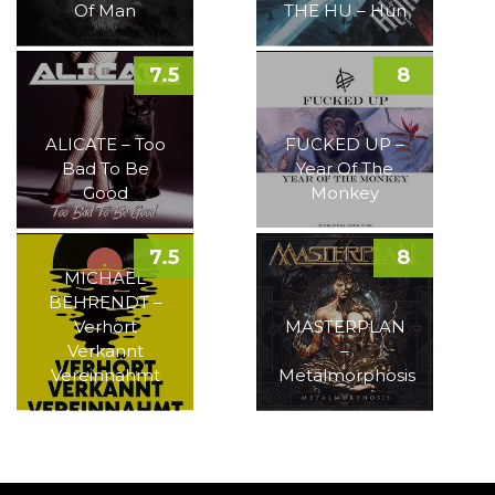
Of Man
THE HU – Hun
7.5
8
ALICATE – Too
FUCKED UP –
Bad To Be
Year Of The
Good
Monkey
7.5
8
MICHAEL
BEHRENDT –
Verhört
MASTERPLAN
Verkannt
–
Vereinnahmt
Metalmorphosis