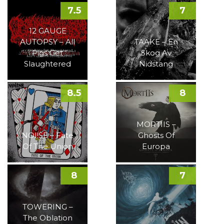
7.5
7
12 GAUGE
AUTOPSY – All
TAAKE – En
Pigs Get
Skog Av
Slaughtered
Nidstang
8.5
8
MORTIIS –
NOI!SE – Fate
Ghosts Of
Of The Union
Europa
8
7
TOWERING –
The Oblation