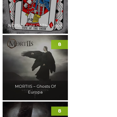
NOI!SE – Fate Of The Union
8
MORTIIS – Ghosts Of
Europa
8