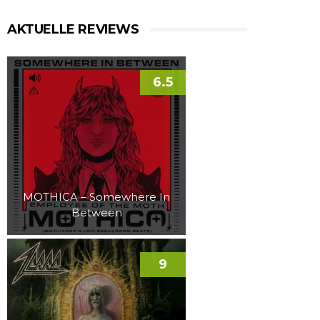
AKTUELLE REVIEWS
6.5
MOTHICA – Somewhere In
Between
9