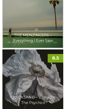
THE MENZINGERS –
Everything I Ever Saw
8.5
QUICKSAND – Bring On
The Psychics