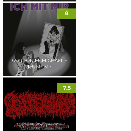
8
GORDON McMICHAEL –
Ich Mit Mir
7.5