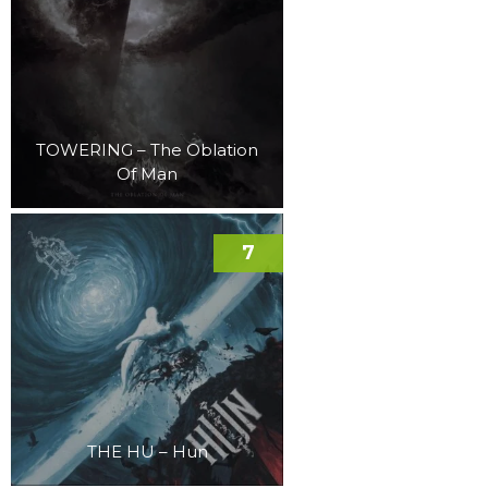
TOWERING – The Oblation
Of Man
7
THE HU – Hun