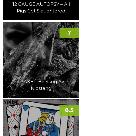
12 GAUGE AUTOPSY – All
Pigs Get Slaughtered
7
TAAKE – En Skog Av
Nidstang
8.5