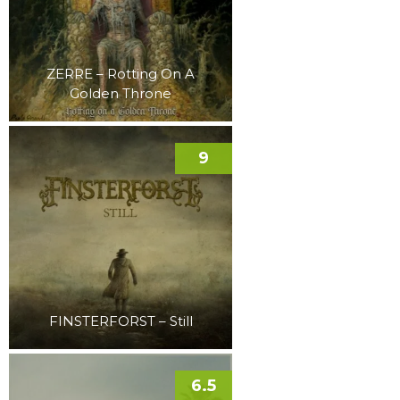
ZERRE – Rotting On A
Golden Throne
9
FINSTERFORST – Still
6.5