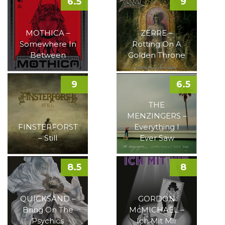
6.5
9
MOTHICA –
ZERRE –
Somewhere In
Rotting On A
Between
Golden Throne
9
6.5
THE
MENZINGERS –
FINSTERFORST
Everything I
– Still
Ever Saw
8.5
8
QUICKSAND –
GORDON
Bring On The
McMICHAEL –
Psychics
Ich Mit Mir