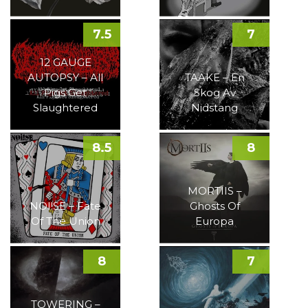
7.5
7
12 GAUGE
AUTOPSY – All
TAAKE – En
Pigs Get
Skog Av
Slaughtered
Nidstang
8.5
8
MORTIIS –
NOI!SE – Fate
Ghosts Of
Of The Union
Europa
8
7
TOWERING –