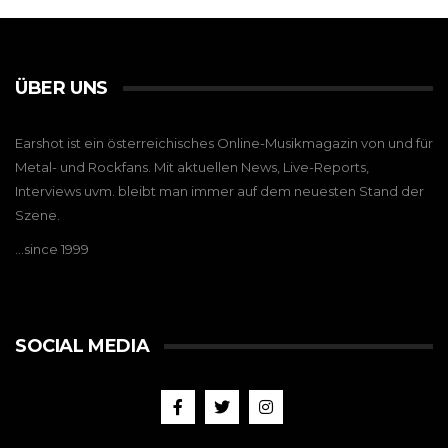
ÜBER UNS
Earshot ist ein österreichisches Online-Musikmagazin von und für
Metal- und Rockfans. Mit aktuellen News, Live-Reports,
Interviews uvm. bleibt man immer auf dem neuesten Stand der
Szene.
…since 1999
SOCIAL MEDIA