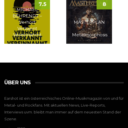
7.5
8
MICHAEL
BEHRENDT –
Verhört
MASTERPLAN
Verkannt
–
Vereinnahmt
Metalmorphosis
ÜBER UNS
Earshot ist ein österreichisches Online-Musikmagazin von und für
Metal- und Rockfans. Mit aktuellen News, Live-Reports,
Interviews uvm. bleibt man immer auf dem neuesten Stand der
Szene.