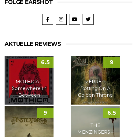
FOLGE EARSHOT
AKTUELLE REVIEWS
6.5
9
MOTHICA –
ZERRE –
Somewhere In
Rotting On A
Between
Golden Throne
9
6.5
THE
MENZINGERS –