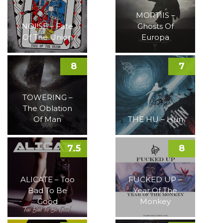
MORTIIS –
NOI!SE – Fate
Ghosts Of
Of The Union
Europa
8
7
TOWERING –
The Oblation
Of Man
THE HU – Hun
7.5
8
ALICATE – Too
FUCKED UP –
Bad To Be
Year Of The
Good
Monkey