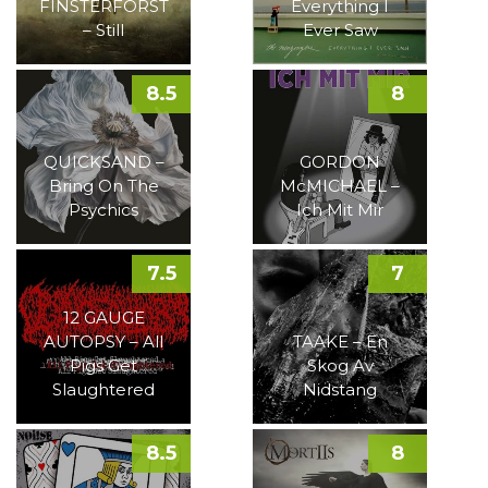
FINSTERFORST
Everything I
– Still
Ever Saw
8.5
8
QUICKSAND –
GORDON
Bring On The
McMICHAEL –
Psychics
Ich Mit Mir
7.5
7
12 GAUGE
AUTOPSY – All
TAAKE – En
Pigs Get
Skog Av
Slaughtered
Nidstang
8.5
8