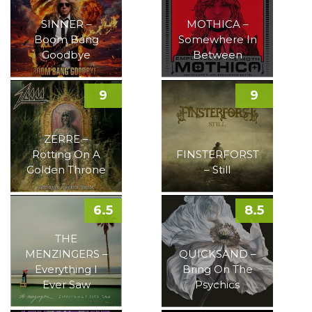
SINNER –
MOTHICA –
Boom Bang
Somewhere In
Goodbye
Between
9
9
ZERRE –
Rotting On A
FINSTERFORST
Golden Throne
– Still
6.5
8.5
THE
MENZINGERS –
QUICKSAND –
Everything I
Bring On The
Ever Saw
Psychics