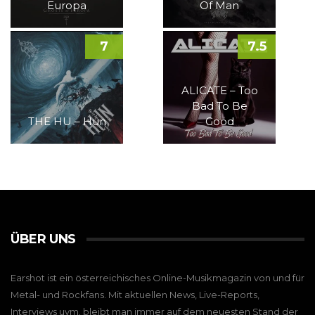
Europa
Of Man
7
7.5
ALICATE – Too
Bad To Be
THE HU – Hun
Good
ÜBER UNS
Earshot ist ein österreichisches Online-Musikmagazin von und für
Metal- und Rockfans. Mit aktuellen News, Live-Reports,
Interviews uvm. bleibt man immer auf dem neuesten Stand der