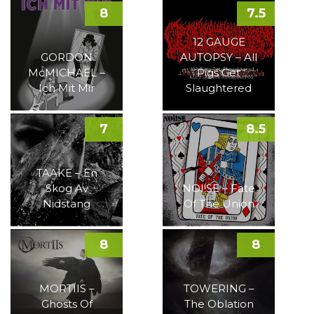
8
7.5
12 GAUGE
GORDON
AUTOPSY – All
McMICHAEL –
Pigs Get
Ich Mit Mir
Slaughtered
7
8.5
TAAKE – En
Skog Av
NOI!SE – Fate
Nidstang
Of The Union
8
8
MORTIIS –
TOWERING –
Ghosts Of
The Oblation