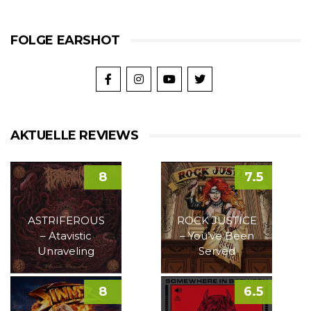
FOLGE EARSHOT
AKTUELLE REVIEWS
8
7.5
ASTRIFEROUS
ROCK JUSTICE
– Atavistic
– You’ve Been
Unraveling
Served
8
6.5