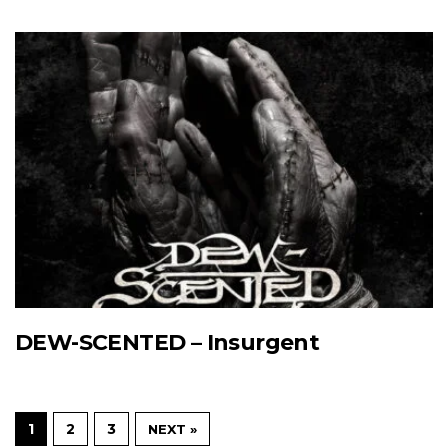
DEW-SCENTED – Insurgent
1
2
3
NEXT »