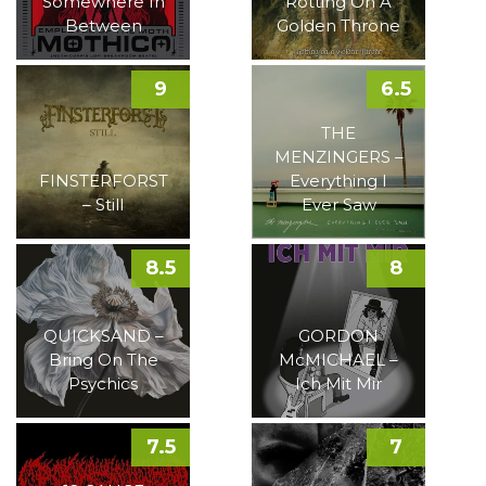
Somewhere In
Rotting On A
Between
Golden Throne
9
6.5
THE
MENZINGERS –
FINSTERFORST
Everything I
– Still
Ever Saw
8.5
8
QUICKSAND –
GORDON
Bring On The
McMICHAEL –
Psychics
Ich Mit Mir
7.5
7