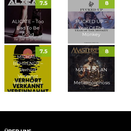
7.5
8
ALICATE – Too
FUCKED UP –
Bad To Be
Year Of The
Good
Monkey
7.5
8
MICHAEL
BEHRENDT –
Verhört
MASTERPLAN
Verkannt
–
Vereinnahmt
Metalmorphosis