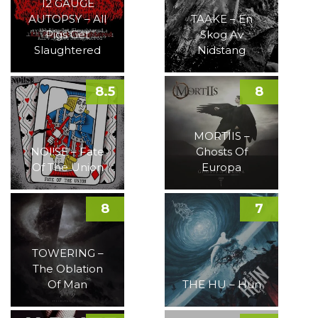
12 GAUGE
AUTOPSY – All
TAAKE – En
Pigs Get
Skog Av
Slaughtered
Nidstang
8.5
8
MORTIIS –
NOI!SE – Fate
Ghosts Of
Of The Union
Europa
8
7
TOWERING –
The Oblation
Of Man
THE HU – Hun