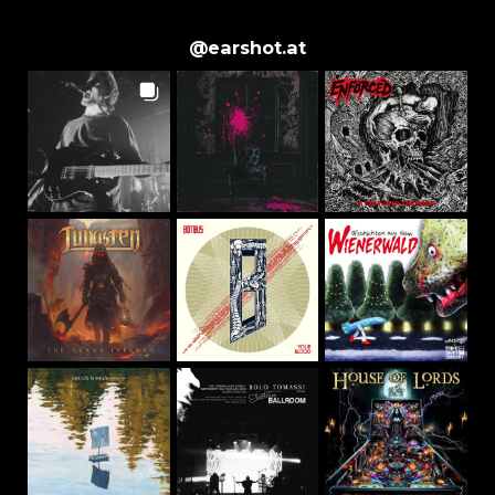
@
earshot.at