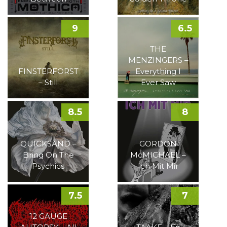
9
6.5
THE
MENZINGERS –
FINSTERFORST
Everything I
– Still
Ever Saw
8.5
8
QUICKSAND –
GORDON
Bring On The
McMICHAEL –
Psychics
Ich Mit Mir
7.5
7
12 GAUGE