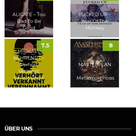
ALICATE – Too
FUCKED UP –
Bad To Be
Year Of The
Good
Monkey
7.5
8
MICHAEL
BEHRENDT –
Verhört
MASTERPLAN
Verkannt
–
Vereinnahmt
Metalmorphosis
ÜBER UNS