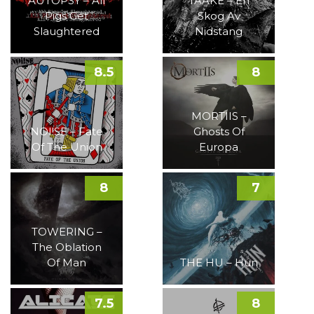
AUTOPSY – All
TAAKE – En
Pigs Get
Skog Av
Slaughtered
Nidstang
8.5
8
MORTIIS –
NOI!SE – Fate
Ghosts Of
Of The Union
Europa
8
7
TOWERING –
The Oblation
Of Man
THE HU – Hun
7.5
8