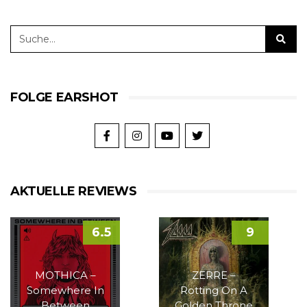
FOLGE EARSHOT
AKTUELLE REVIEWS
6.5
9
MOTHICA –
ZERRE –
Somewhere In
Rotting On A
Between
Golden Throne