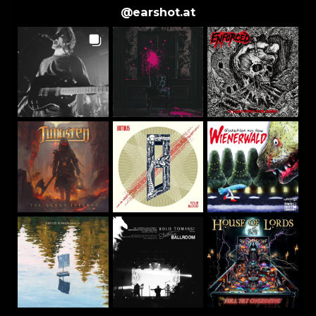
@
earshot.at